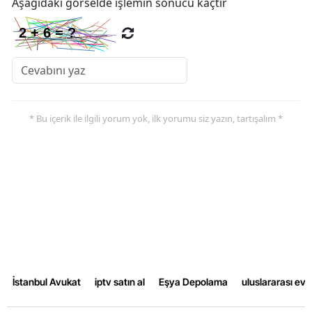
Aşağıdaki görselde işlemin sonucu kaçtır
* Bu içerik ile ilgili yorum yok, ilk yorumu siz yazın, tartışalım *
İstanbul Avukat
iptv satın al
Eşya Depolama
uluslararası ev