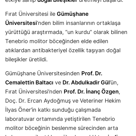
Mersin
Fırat Üniversitesi ile
Gümüşhane
İstanbul
Üniversitesi
’nden bilim insanlarının ortaklaşa
yürüttüğü araştırmada, “un kurdu” olarak bilinen
İzmir
Tenebrio molitor böceğinden elde edilen
Kars
atıklardan antibakteriyel özellik taşıyan doğal
Kastamonu
bileşikler üretildi.
Kayseri
Gümüşhane Üniversitesinden
Prof. Dr.
Cemalettin Baltacı
ve
Dr. Abdulkadir Gül
’ün,
Kırklareli
Fırat Üniversitesi’nden
Prof. Dr. İnanç Özgen
,
Kırşehir
Doç. Dr. Ercan Aydoğmuş ve Veteriner Hekim
Kocaeli
İlyas Öner’in katkı sunduğu çalışmada
laboratuvar ortamında yetiştirilen Tenebrio
Konya
molitor böceğinin beslenme sürecinden arta
Kütahya