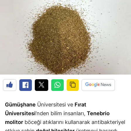
Edirne
Elazığ
Erzincan
Erzurum
Eskişehir
Gaziantep
Giresun
Gümüşhane
Hakkari
Gümüşhane
Üniversitesi ve
Fırat
Üniversitesi
’nden bilim insanları,
Tenebrio
Hatay
molitor
böceği atıklarını kullanarak antibakteriyel
Isparta
etkiye sahip
doğal bileşikler
üretmeyi başardı.