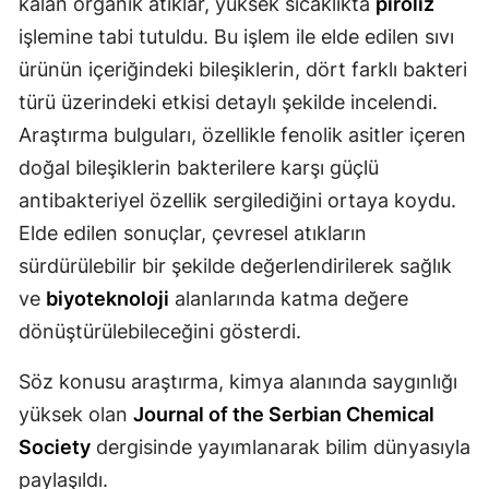
kalan organik atıklar, yüksek sıcaklıkta
piroliz
Malatya
işlemine tabi tutuldu. Bu işlem ile elde edilen sıvı
ürünün içeriğindeki bileşiklerin, dört farklı bakteri
Manisa
türü üzerindeki etkisi detaylı şekilde incelendi.
Kahramanmaraş
Araştırma bulguları, özellikle fenolik asitler içeren
doğal bileşiklerin bakterilere karşı güçlü
Mardin
antibakteriyel özellik sergilediğini ortaya koydu.
Muğla
Elde edilen sonuçlar, çevresel atıkların
Muş
sürdürülebilir bir şekilde değerlendirilerek sağlık
ve
biyoteknoloji
alanlarında katma değere
Nevşehir
dönüştürülebileceğini gösterdi.
Niğde
Söz konusu araştırma, kimya alanında saygınlığı
Ordu
yüksek olan
Journal of the Serbian Chemical
Rize
Society
dergisinde yayımlanarak bilim dünyasıyla
paylaşıldı.
Sakarya