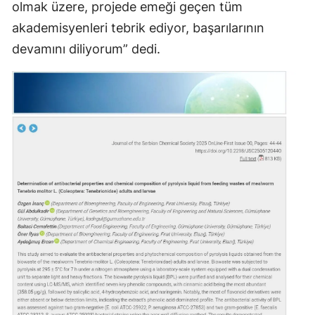
olmak üzere, projede emeği geçen tüm
Yozgat
akademisyenleri tebrik ediyor, başarılarının
devamını diliyorum” dedi.
Zonguldak
Aksaray
Bayburt
Karaman
Kırıkkale
Batman
Şırnak
Bartın
Ardahan
Iğdır