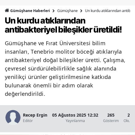
Bilecik
Gümüşhane
Un kurdu atıklarından antibakte
Gümüşhane Haberleri
Un kurdu atıklarından
Bingöl
antibakteriyel bileşikler üretildi!
Bitlis
Gümüşhane ve Fırat Üniversitesi bilim
Bolu
insanları, Tenebrio molitor böceği atıklarıyla
Burdur
antibakteriyel doğal bileşikler üretti. Çalışma,
çevresel sürdürülebilirlikle sağlık alanında
Bursa
yenilikçi ürünler geliştirilmesine katkıda
Çanakkale
bulunarak önemli bir adım olarak
Çankırı
değerlendirildi.
Çorum
Recep Ergin
05 Ağustos 2025 12:32
265
2 D
Denizli
Editör
Yayınlanma
Gösterim
Okunm
Diyarbakır