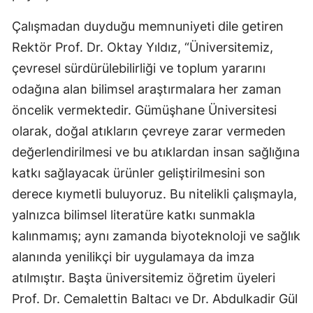
Samsun
Çalışmadan duyduğu memnuniyeti dile getiren
Rektör Prof. Dr. Oktay Yıldız, “Üniversitemiz,
Siirt
çevresel sürdürülebilirliği ve toplum yararını
Sinop
odağına alan bilimsel araştırmalara her zaman
öncelik vermektedir. Gümüşhane Üniversitesi
Sivas
olarak, doğal atıkların çevreye zarar vermeden
Tekirdağ
değerlendirilmesi ve bu atıklardan insan sağlığına
Tokat
katkı sağlayacak ürünler geliştirilmesini son
derece kıymetli buluyoruz. Bu nitelikli çalışmayla,
Trabzon
yalnızca bilimsel literatüre katkı sunmakla
Tunceli
kalınmamış; aynı zamanda biyoteknoloji ve sağlık
Şanlıurfa
alanında yenilikçi bir uygulamaya da imza
atılmıştır. Başta üniversitemiz öğretim üyeleri
Uşak
Prof. Dr. Cemalettin Baltacı ve Dr. Abdulkadir Gül
Van