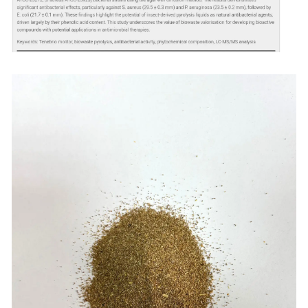
Yalova
Karabük
Kilis
Osmaniye
Düzce