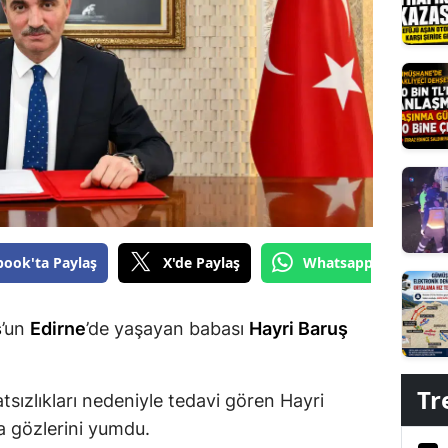
Edirne
Elazığ
Erzincan
Erzurum
Eskişehir
Gaziantep
book'ta Paylaş
X'de Paylaş
Whatsapp'tan Gönde
Giresun
Gümüşhane
ş
’un
Edirne
’de yaşayan babası
Hayri Baruş
Hakkari
Tr
Hatay
hatsızlıkları nedeniyle tedavi gören Hayri
a gözlerini yumdu.
Isparta