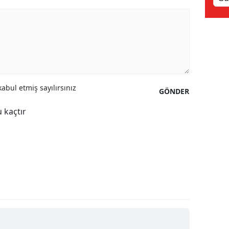
Samsun
Siirt
Sinop
Sivas
abul etmiş sayılırsınız
GÖNDER
Tekirdağ
 kaçtır
Tokat
Trabzon
Tunceli
Şanlıurfa
Uşak
Van