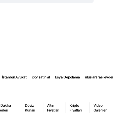
Yalova
Karabük
Kilis
Osmaniye
Düzce
İstanbul Avukat
iptv satın al
Eşya Depolama
uluslararası evde
 Dakika
Döviz
Altın
Kripto
Video
erleri
Kurları
Fiyatları
Fiyatları
Galeriler