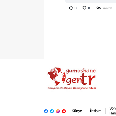
0
0
Yanıtla
Son
Künye
İletişim
Hab