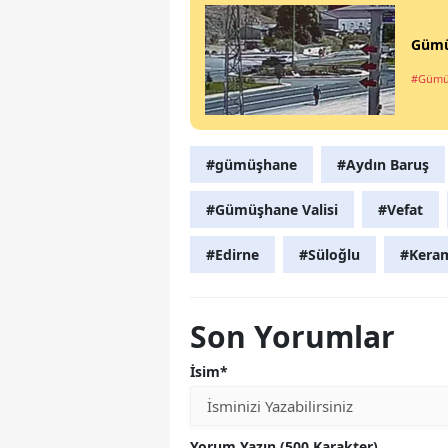
Gümüş
#Gümü
#gümüşhane
#Aydın Baruş
#Gümüşhane Valisi
#Vefat
#Edirne
#Süloğlu
#Keram
Son Yorumlar
İsim*
Yorum Yazın (500 Karakter)