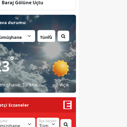
Baraj Gölüne Uçtu
ava durumu
İlçe:
°
23
müşhane
, Türkiye
Açık
tçi Eczaneler
eçimi:
İlçe Seçimi: