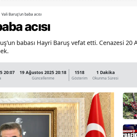
Bilecik
Vali Baruş’un baba acısı
Bingöl
baba acısı
Bitlis
ş’un babası Hayri Baruş vefat etti. Cenazesi 20 
Bolu
cek.
Burdur
Bursa
5 20:07
19 Ağustos 2025 20:18
1518
1 Dakika
a
Güncellenme
Gösterim
Okunma Süresi
Çanakkale
Çankırı
Çorum
Denizli
Diyarbakır