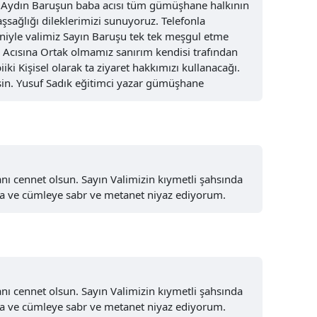
Aydın Baruşun baba acısı tüm gümüşhane halkının
şsağlığı dileklerimizi sunuyoruz. Telefonla
Yozgat
niyle valimiz Sayın Baruşu tek tek meşgul etme
a Acısına Ortak olmamız sanırım kendisi trafından
Zonguldak
iiki Kişisel olarak ta ziyaret hakkımızı kullanacağı.
in. Yusuf Sadık eğitimci yazar gümüşhane
Aksaray
Bayburt
Karaman
Kırıkkale
nı cennet olsun. Sayın Valimizin kıymetli şahsında
na ve cümleye sabr ve metanet niyaz ediyorum.
Batman
Şırnak
Bartın
Ardahan
nı cennet olsun. Sayın Valimizin kıymetli şahsında
na ve cümleye sabr ve metanet niyaz ediyorum.
Iğdır