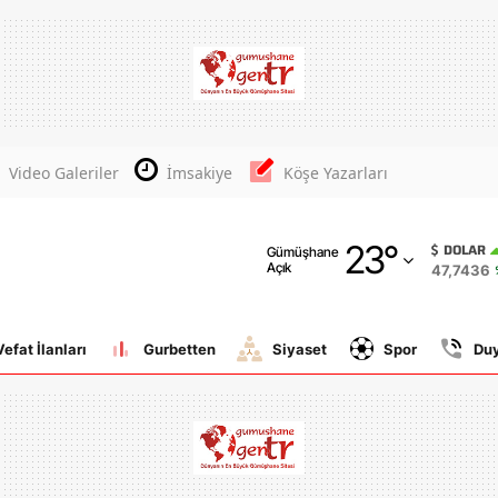
Adana
Adıyaman
Afyonkarahisar
Video Galeriler
İmsakiye
Köşe Yazarları
Ağrı
23
°
Amasya
DOLAR
Gümüşhane
Açık
47,7436
Ankara
Antalya
Vefat İlanları
Gurbetten
Siyaset
Spor
Du
Artvin
Aydın
Balıkesir