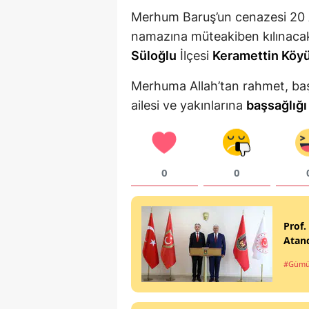
Merhum Baruş’un cenazesi 20
namazına müteakiben kılınacak
Süloğlu
İlçesi
Keramettin Köy
Merhuma Allah’tan rahmet, baş
ailesi ve yakınlarına
başsağlığı
0
0
Prof.
Atan
#Gümü