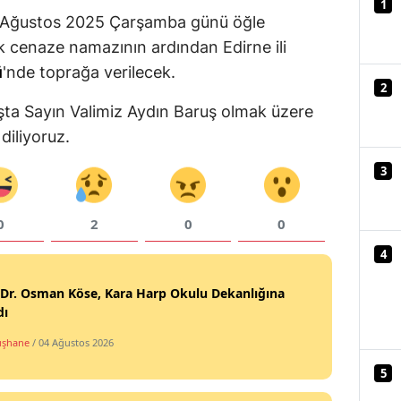
1
 Ağustos 2025 Çarşamba günü öğle
Mersin
 cenaze namazının ardından Edirne ili
İstanbul
ü
'nde toprağa verilecek.
2
İzmir
ta Sayın Valimiz Aydın Baruş olmak üzere
Kars
diliyoruz.
3
Kastamonu
Kayseri
0
2
0
0
Kırklareli
4
Kırşehir
 Dr. Osman Köse, Kara Harp Okulu Dekanlığına
dı
Kocaeli
şhane
/ 04 Ağustos 2026
Konya
5
Kütahya