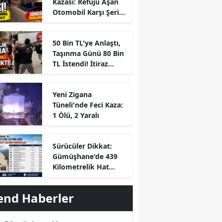
Kazası: Refüjü Aşan
Otomobil Karşı Şeride
Geçti
50 Bin TL'ye Anlaştı,
Taşınma Günü 80 Bin
TL İstendi! İtiraz
Edince Ortalık Karıştı
Yeni Zigana
Tüneli'nde Feci Kaza:
1 Ölü, 2 Yaralı
r
Sürücüler Dikkat:
Gümüşhane'de 439
Kilometrelik Hat
Boyunca Yapay Zekalı
Ceza Dönemi
end Haberler
Başlayacak