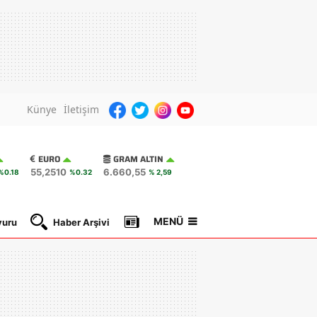
Künye
İletişim
EURO
GRAM ALTIN
55,2510
6.660,55
%0.18
%0.32
% 2,59
MENÜ
yuru
Haber Arşivi
Gazete Manşetleri
Nöbetçi Ec