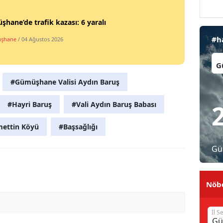
Malatya
hane’de trafik kazası: 6 yaralı
Manisa
#h
şhane
/ 04 Ağustos 2026
Kahramanmaraş
İl:
Mardin
#Gümüşhane Valisi Aydın Baruş
Muğla
#Hayri Baruş
#Vali Aydın Baruş Babası
Muş
ettin Köyü
#Başsağlığı
Nevşehir
Gü
Niğde
Ordu
Nöbe
Rize
İl S
Sakarya