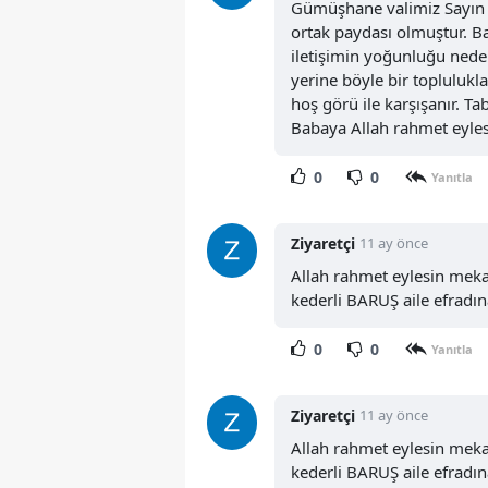
Gümüşhane valimiz Sayın 
ortak paydası olmuştur. Ba
iletişimin yoğunluğu nede
yerine böyle bir toplulukl
hoş görü ile karşışanır. Tab
Babaya Allah rahmet eyles
0
0
Yanıtla
Ziyaretçi
11 ay önce
Allah rahmet eylesin meka
kederli BARUŞ aile efradı
0
0
Yanıtla
Ziyaretçi
11 ay önce
Allah rahmet eylesin meka
kederli BARUŞ aile efradı