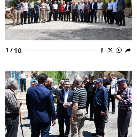
Yozgat
Zonguldak
Aksaray
10
Bayburt
1 /
Karaman
Kırıkkale
Batman
Şırnak
Bartın
Ardahan
Iğdır