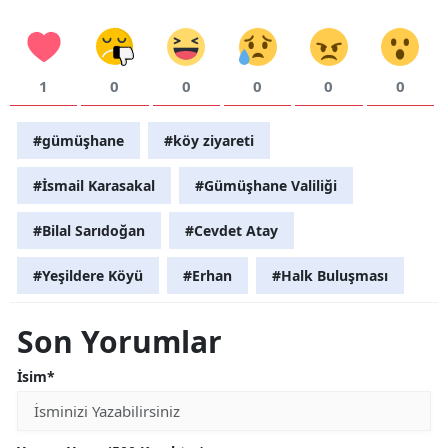
1
0
0
0
0
0
#gümüşhane
#köy ziyareti
#İsmail Karasakal
#Gümüşhane Valiliği
#Bilal Sarıdoğan
#Cevdet Atay
#Yeşildere Köyü
#Erhan
#Halk Buluşması
Son Yorumlar
İsim*