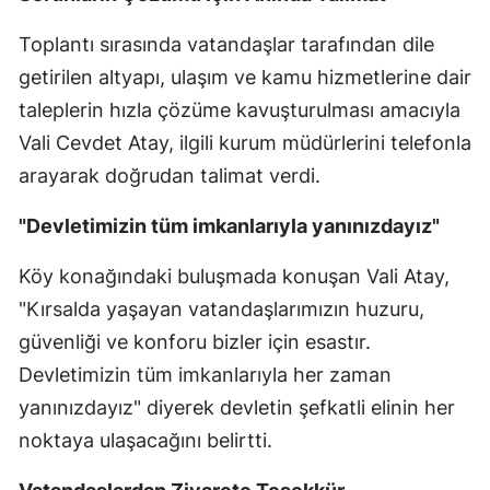
Malatya
Toplantı sırasında vatandaşlar tarafından dile
getirilen altyapı, ulaşım ve kamu hizmetlerine dair
Manisa
taleplerin hızla çözüme kavuşturulması amacıyla
Kahramanmaraş
Vali Cevdet Atay, ilgili kurum müdürlerini telefonla
Mardin
arayarak doğrudan talimat verdi.
Muğla
"Devletimizin tüm imkanlarıyla yanınızdayız"
Muş
Köy konağındaki buluşmada konuşan Vali Atay,
Nevşehir
"Kırsalda yaşayan vatandaşlarımızın huzuru,
güvenliği ve konforu bizler için esastır.
Niğde
Devletimizin tüm imkanlarıyla her zaman
Ordu
yanınızdayız" diyerek devletin şefkatli elinin her
Rize
noktaya ulaşacağını belirtti.
Sakarya