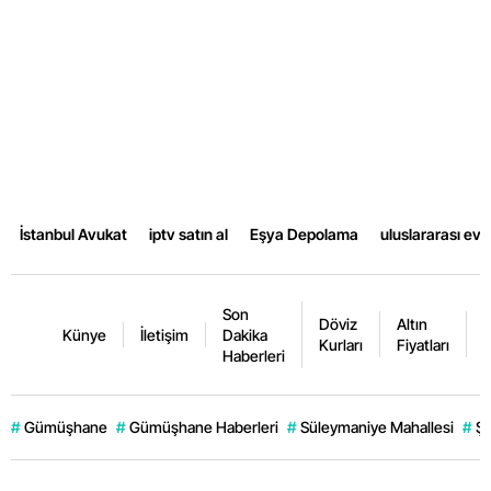
İstanbul Avukat
iptv satın al
Eşya Depolama
uluslararası ev
Son
Döviz
Altın
K
Künye
İletişim
Dakika
Kurları
Fiyatları
F
Haberleri
#
Gümüşhane
#
Gümüşhane Haberleri
#
Süleymaniye Mahallesi
#
Şi