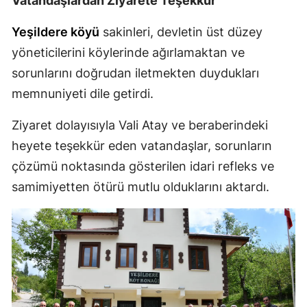
Vatandaşlardan Ziyarete Teşekkür
Samsun
Yeşildere köyü
sakinleri, devletin üst düzey
Siirt
yöneticilerini köylerinde ağırlamaktan ve
sorunlarını doğrudan iletmekten duydukları
Sinop
memnuniyeti dile getirdi.
Sivas
Ziyaret dolayısıyla Vali Atay ve beraberindeki
Tekirdağ
heyete teşekkür eden vatandaşlar, sorunların
Tokat
çözümü noktasında gösterilen idari refleks ve
samimiyetten ötürü mutlu olduklarını aktardı.
Trabzon
Tunceli
Şanlıurfa
Uşak
Van