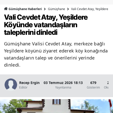
Bilecik
Gümüşhane
Vali Cevdet Atay, Yeşildere Kö
Gümüşhane Haberleri
Vali Cevdet Atay, Yeşildere
Bingöl
Köyünde vatandaşların
Bitlis
taleplerini dinledi
Bolu
Gümüşhane Valisi Cevdet Atay, merkeze bağlı
Burdur
Yeşildere köyünü ziyaret ederek köy konağında
Bursa
vatandaşların talep ve önerilerini yerinde
dinledi.
Çanakkale
Çankırı
Recep Ergin
03 Temmuz 2026 18:13
679
2 D
Editör
Yayınlanma
Gösterim
Okunm
Çorum
Denizli
Diyarbakır