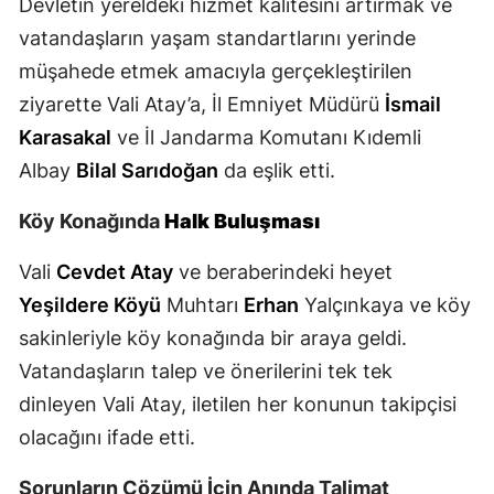
Devletin yereldeki hizmet kalitesini artırmak ve
Mersin
vatandaşların yaşam standartlarını yerinde
müşahede etmek amacıyla gerçekleştirilen
İstanbul
ziyarette Vali Atay’a, İl Emniyet Müdürü
İsmail
İzmir
Karasakal
ve İl Jandarma Komutanı Kıdemli
Kars
Albay
Bilal Sarıdoğan
da eşlik etti.
Kastamonu
Köy Konağında
Halk Buluşması
Kayseri
Vali
Cevdet Atay
ve beraberindeki heyet
Kırklareli
Yeşildere Köyü
Muhtarı
Erhan
Yalçınkaya ve köy
sakinleriyle köy konağında bir araya geldi.
Kırşehir
Vatandaşların talep ve önerilerini tek tek
Kocaeli
dinleyen Vali Atay, iletilen her konunun takipçisi
olacağını ifade etti.
Konya
Kütahya
Sorunların Çözümü İçin Anında Talimat