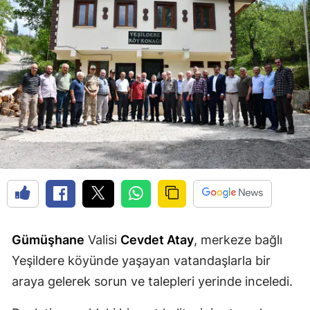
Edirne
Elazığ
Erzincan
Erzurum
Eskişehir
Gaziantep
Giresun
Gümüşhane
Gümüşhane
Valisi
Cevdet Atay
, merkeze bağlı
Hakkari
Yeşildere köyünde yaşayan vatandaşlarla bir
Hatay
araya gelerek sorun ve talepleri yerinde inceledi.
Isparta