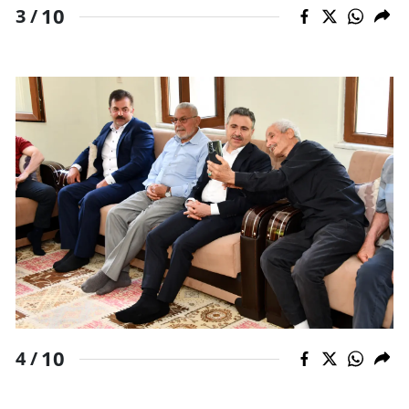
10
3 /
10
4 /