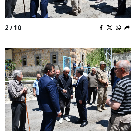
Yalova
Karabük
10
2 /
Kilis
Osmaniye
Düzce