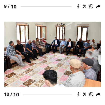
10
9 /
10
10 /