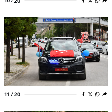
20
10 /
20
11 /