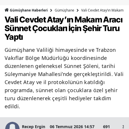
Bilecik
Gümüşhane
Vali Cevdet Atay’ın Makam Ara
Gümüşhane Haberleri
Vali Cevdet Atay’ın Makam Aracı
Bingöl
Sünnet Çocukları İçin Şehir Turu
Bitlis
Yaptı
Bolu
Gümüşhane Valiliği himayesinde ve Trabzon
Burdur
Vakıflar Bölge Müdürlüğü koordinesinde
Bursa
düzenlenen geleneksel Sünnet Şöleni, tarihi
Süleymaniye Mahallesi’nde gerçekleştirildi. Vali
Çanakkale
Cevdet Atay ve il protokolünün katıldığı
Çankırı
programda, sünnet olan çocuklara özel şehir
turu düzenlenerek çeşitli hediyeler takdim
Çorum
edildi.
Denizli
Diyarbakır
Recep Ergin
06 Temmuz 2026 14:57
691
3 D