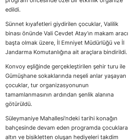
program öncesinde özel bir etkinlik organize
edildi.
Malatya
Manisa
Sünnet kıyafetleri giydirilen çocuklar, Valilik
binası önünde Vali Cevdet Atay’ın makam aracı
Kahramanmaraş
başta olmak üzere, İl Emniyet Müdürlüğü ve İl
Mardin
Jandarma Komutanlığına ait araçlara bindirildi.
Muğla
Konvoy eşliğinde gerçekleştirilen şehir turu ile
Muş
Gümüşhane sokaklarında neşeli anlar yaşayan
çocuklar, tur organizasyonunun
Nevşehir
tamamlanmasının ardından şenlik alanına
Niğde
götürüldü.
Ordu
Süleymaniye Mahallesi’ndeki tarihi konağın
Rize
bahçesinde devam eden programda çocuklara
altın ve bisikletten oluşan hediyeleri takdim
Sakarya