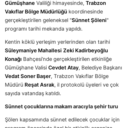
Gümüşhane
Valiliği himayesinde,
Trabzon
Mersin
Vakıflar Bölge Müdürlüğü
koordinesinde
İstanbul
gerçekleştirilen geleneksel "
Sünnet Şöleni
"
programı tarihi mekanda yapıldı.
İzmir
Kentin köklü yerleşim yerlerinden olan tarihi
Kars
Süleymaniye Mahallesi
Zeki Kadirbeyoğlu
Kastamonu
Konağı
Bahçesi’nde gerçekleştirilen etkinliğe
Kayseri
Gümüşhane Valisi
Cevdet Atay
, Belediye Başkanı
Vedat Soner Başer
, Trabzon Vakıflar Bölge
Kırklareli
Müdürü
Reşat Asrak
, il protokolü üyeleri ve çok
Kırşehir
sayıda vatandaş katıldı.
Kocaeli
Sünnet çocuklarına makam aracıyla şehir turu
Konya
Şölen kapsamında sünnet edilecek çocuklar için
Kütahya