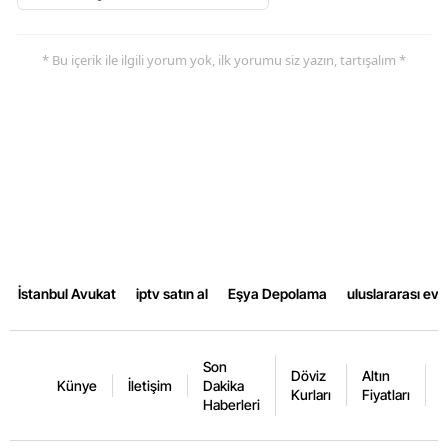
* Bu içerik ile ilgili yorum yok, ilk yorumu siz yazın, tartışalım *
İstanbul Avukat
iptv satın al
Eşya Depolama
uluslararası ev
Son
Döviz
Altın
K
Künye
İletişim
Dakika
Kurları
Fiyatları
F
Haberleri