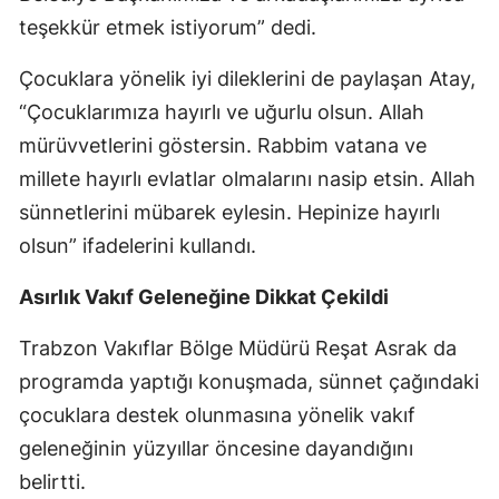
teşekkür etmek istiyorum” dedi.
Yozgat
Çocuklara yönelik iyi dileklerini de paylaşan Atay,
Zonguldak
“Çocuklarımıza hayırlı ve uğurlu olsun. Allah
Aksaray
mürüvvetlerini göstersin. Rabbim vatana ve
millete hayırlı evlatlar olmalarını nasip etsin. Allah
Bayburt
sünnetlerini mübarek eylesin. Hepinize hayırlı
Karaman
olsun” ifadelerini kullandı.
Kırıkkale
Asırlık Vakıf Geleneğine Dikkat Çekildi
Batman
Trabzon Vakıflar Bölge Müdürü Reşat Asrak da
Şırnak
programda yaptığı konuşmada, sünnet çağındaki
Bartın
çocuklara destek olunmasına yönelik vakıf
geleneğinin yüzyıllar öncesine dayandığını
Ardahan
belirtti.
Iğdır