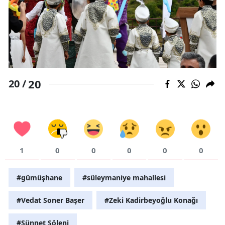
20
20 /
1
0
0
0
0
0
#gümüşhane
#süleymaniye mahallesi
#Vedat Soner Başer
#Zeki Kadirbeyoğlu Konağı
#Sünnet Şöleni