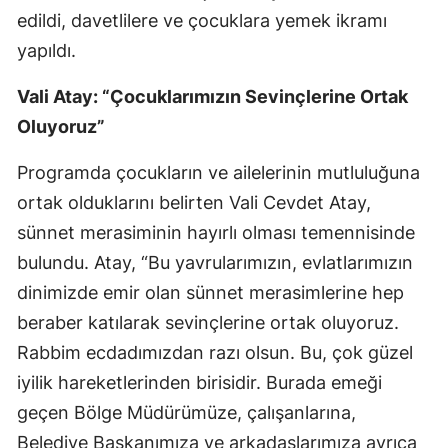
edildi, davetlilere ve çocuklara yemek ikramı
Samsun
yapıldı.
Siirt
Vali Atay: “Çocuklarımızın Sevinçlerine Ortak
Sinop
Oluyoruz”
Sivas
Programda çocukların ve ailelerinin mutluluğuna
Tekirdağ
ortak olduklarını belirten Vali Cevdet Atay,
sünnet merasiminin hayırlı olması temennisinde
Tokat
bulundu. Atay, “Bu yavrularımızın, evlatlarımızın
Trabzon
dinimizde emir olan sünnet merasimlerine hep
Tunceli
beraber katılarak sevinçlerine ortak oluyoruz.
Rabbim ecdadımızdan razı olsun. Bu, çok güzel
Şanlıurfa
iyilik hareketlerinden birisidir. Burada emeği
Uşak
geçen Bölge Müdürümüze, çalışanlarına,
Belediye Başkanımıza ve arkadaşlarımıza ayrıca
Van