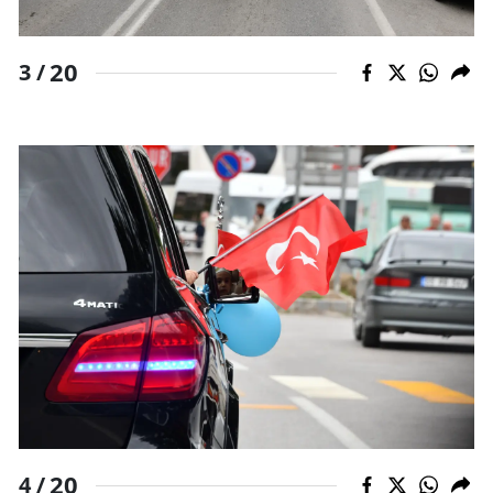
20
3 /
20
4 /