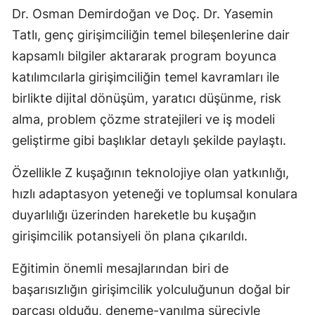
Dr. Osman Demirdoğan ve Doç. Dr. Yasemin
Mersin
Tatlı, genç girişimciliğin temel bileşenlerine dair
İstanbul
kapsamlı bilgiler aktararak program boyunca
katılımcılarla girişimciliğin temel kavramları ile
İzmir
birlikte dijital dönüşüm, yaratıcı düşünme, risk
Kars
alma, problem çözme stratejileri ve iş modeli
Kastamonu
geliştirme gibi başlıklar detaylı şekilde paylaştı.
Kayseri
Özellikle Z kuşağının teknolojiye olan yatkınlığı,
Kırklareli
hızlı adaptasyon yeteneği ve toplumsal konulara
duyarlılığı üzerinden hareketle bu kuşağın
Kırşehir
girişimcilik potansiyeli ön plana çıkarıldı.
Kocaeli
Eğitimin önemli mesajlarından biri de
Konya
başarısızlığın girişimcilik yolculuğunun doğal bir
Kütahya
parçası olduğu, deneme-yanılma süreciyle