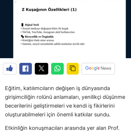
Edirne
Elazığ
Erzincan
Erzurum
Eskişehir
Gaziantep
Giresun
Eğitim, katılımcıların değişen iş dünyasında
Gümüşhane
girişimciliğin rolünü anlamaları, yenilikçi düşünme
Hakkari
becerilerini geliştirmeleri ve kendi iş fikirlerini
oluşturabilmeleri için önemli katkılar sundu.
Hatay
Isparta
Etkinliğin konuşmacıları arasında yer alan Prof.