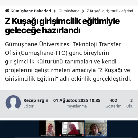
Bilecik
Gümüşhane
Z Kuşağı girişimcilik eğitimiyl
Gümüşhane Haberleri
Z Kuşağı girişimcilik eğitimiyle
Bingöl
geleceğe hazırlandı
Bitlis
Gümüşhane Üniversitesi Teknoloji Transfer
Bolu
Ofisi (Gümüşhane-TTO) genç bireylerin
Burdur
girişimcilik kültürünü tanımaları ve kendi
projelerini geliştirmeleri amacıyla “Z Kuşağı ve
Bursa
Girişimcilik Eğitimi” adlı etkinlik gerçekleştirdi.
Çanakkale
Çankırı
Recep Ergin
01 Ağustos 2025 10:35
402
2 D
Editör
Yayınlanma
Gösterim
Okunm
Çorum
Denizli
Diyarbakır