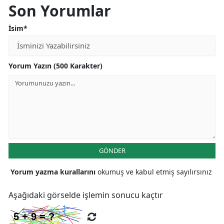
Son Yorumlar
Yozgat
İsim*
Zonguldak
Aksaray
Yorum Yazın (500 Karakter)
Bayburt
Karaman
Kırıkkale
Batman
GÖNDER
Şırnak
Yorum yazma kurallarını
okumuş ve kabul etmiş sayılırsınız
Bartın
Aşağıdaki görselde işlemin sonucu kaçtır
Ardahan
Iğdır