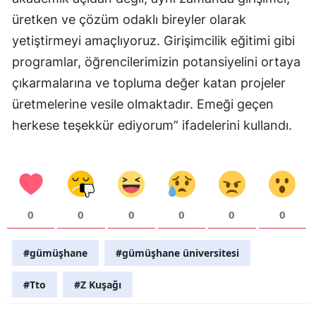
üretken ve çözüm odaklı bireyler olarak
Samsun
yetiştirmeyi amaçlıyoruz. Girişimcilik eğitimi gibi
Siirt
programlar, öğrencilerimizin potansiyelini ortaya
Sinop
çıkarmalarına ve topluma değer katan projeler
üretmelerine vesile olmaktadır. Emeği geçen
Sivas
herkese teşekkür ediyorum” ifadelerini kullandı.
Tekirdağ
Tokat
Trabzon
0
0
0
0
0
0
Tunceli
#gümüşhane
#gümüşhane üniversitesi
Şanlıurfa
Uşak
#Tto
#Z Kuşağı
Van