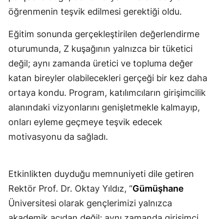
öğrenmenin teşvik edilmesi gerektiği oldu.
Malatya
Eğitim sonunda gerçekleştirilen değerlendirme
Manisa
oturumunda, Z kuşağının yalnızca bir tüketici
Kahramanmaraş
değil; aynı zamanda üretici ve topluma değer
Mardin
katan bireyler olabilecekleri gerçeği bir kez daha
ortaya kondu. Program, katılımcıların girişimcilik
Muğla
alanındaki vizyonlarını genişletmekle kalmayıp,
Muş
onları eyleme geçmeye teşvik edecek
Nevşehir
motivasyonu da sağladı.
Niğde
Etkinlikten duyduğu memnuniyeti dile getiren
Ordu
Rektör Prof. Dr. Oktay Yıldız, “
Gümüşhane
Rize
Üniversitesi olarak gençlerimizi yalnızca
Sakarya
akademik açıdan değil; aynı zamanda girişimci,