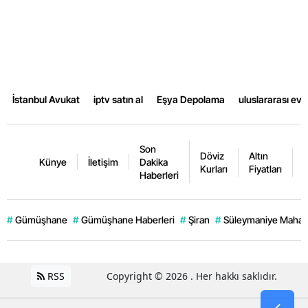
Yalova
Karabük
Kilis
İstanbul Avukat
iptv satın al
Eşya Depolama
uluslararası ev
Osmaniye
Düzce
Son
Döviz
Altın
K
Künye
İletişim
Dakika
Kurları
Fiyatları
F
Haberleri
#
Gümüşhane
#
Gümüşhane Haberleri
#
Şiran
#
Süleymaniye Mahall
RSS
Copyright © 2026 . Her hakkı saklıdır.