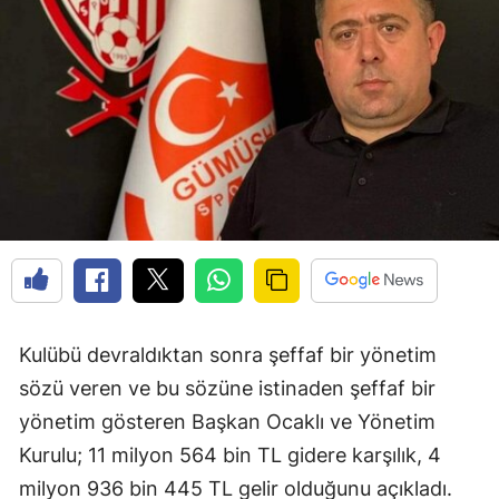
Edirne
Elazığ
Erzincan
Erzurum
Eskişehir
Gaziantep
Giresun
Gümüşhane
Kulübü devraldıktan sonra şeffaf bir yönetim
sözü veren ve bu sözüne istinaden şeffaf bir
Hakkari
yönetim gösteren Başkan Ocaklı ve Yönetim
Hatay
Kurulu; 11 milyon 564 bin TL gidere karşılık, 4
Isparta
milyon 936 bin 445 TL gelir olduğunu açıkladı.