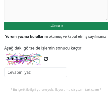
Yozgat
Zonguldak
GÖNDER
Aksaray
Yorum yazma kurallarını
okumuş ve kabul etmiş sayılırsınız
Bayburt
Aşağıdaki görselde işlemin sonucu kaçtır
Karaman
Kırıkkale
Batman
Şırnak
* Bu içerik ile ilgili yorum yok, ilk yorumu siz yazın, tartışalım *
Bartın
Ardahan
Iğdır