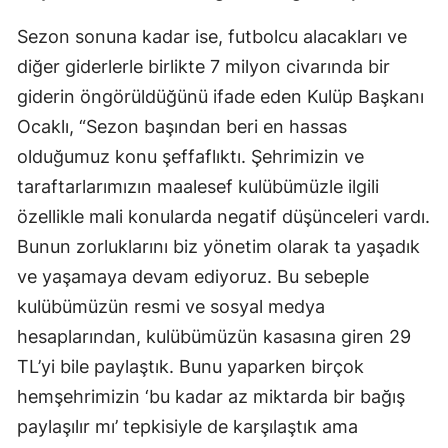
Mersin
Sezon sonuna kadar ise, futbolcu alacakları ve
diğer giderlerle birlikte 7 milyon civarında bir
İstanbul
giderin öngörüldüğünü ifade eden Kulüp Başkanı
İzmir
Ocaklı, “Sezon başından beri en hassas
Kars
olduğumuz konu şeffaflıktı. Şehrimizin ve
taraftarlarımızın maalesef kulübümüzle ilgili
Kastamonu
özellikle mali konularda negatif düşünceleri vardı.
Kayseri
Bunun zorluklarını biz yönetim olarak ta yaşadık
Kırklareli
ve yaşamaya devam ediyoruz. Bu sebeple
kulübümüzün resmi ve sosyal medya
Kırşehir
hesaplarından, kulübümüzün kasasına giren 29
Kocaeli
TL’yi bile paylaştık. Bunu yaparken birçok
hemşehrimizin ‘bu kadar az miktarda bir bağış
Konya
paylaşılır mı’ tepkisiyle de karşılaştık ama
Kütahya