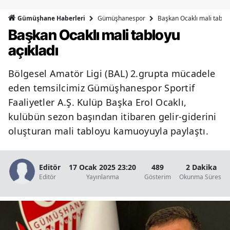
Bilecik
Gümüşhanespor
Başkan Ocaklı mali tabloy
Gümüşhane Haberleri
Başkan Ocaklı mali tabloyu
Bingöl
açıkladı
Bitlis
Bölgesel Amatör Ligi (BAL) 2.grupta mücadele
Bolu
eden temsilcimiz Gümüşhanespor Sportif
Burdur
Faaliyetler A.Ş. Kulüp Başka Erol Ocaklı,
kulübün sezon başından itibaren gelir-giderini
Bursa
oluşturan mali tabloyu kamuoyuyla paylaştı.
Çanakkale
Çankırı
Editör
17 Ocak 2025 23:20
489
2 Dakika
Editör
Yayınlanma
Gösterim
Okunma Süresi
Çorum
Denizli
Diyarbakır