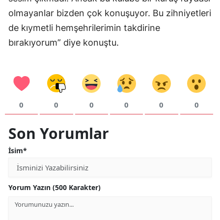
olmayanlar bizden çok konuşuyor. Bu zihniyetleri
Samsun
de kıymetli hemşehrilerimin takdirine
Siirt
bırakıyorum” diye konuştu.
Sinop
Sivas
Tekirdağ
0
0
0
0
0
0
Tokat
Son Yorumlar
Trabzon
İsim*
Tunceli
Şanlıurfa
Yorum Yazın (500 Karakter)
Uşak
Van