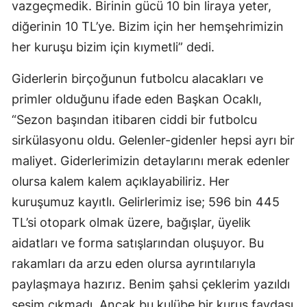
vazgeçmedik. Birinin gücü 10 bin liraya yeter,
Malatya
diğerinin 10 TL’ye. Bizim için her hemşehrimizin
her kuruşu bizim için kıymetli” dedi.
Manisa
Kahramanmaraş
Giderlerin birçoğunun futbolcu alacakları ve
primler olduğunu ifade eden Başkan Ocaklı,
Mardin
“Sezon başından itibaren ciddi bir futbolcu
Muğla
sirkülasyonu oldu. Gelenler-gidenler hepsi ayrı bir
maliyet. Giderlerimizin detaylarını merak edenler
Muş
olursa kalem kalem açıklayabiliriz. Her
Nevşehir
kuruşumuz kayıtlı. Gelirlerimiz ise; 596 bin 445
Niğde
TL’si otopark olmak üzere, bağışlar, üyelik
aidatları ve forma satışlarından oluşuyor. Bu
Ordu
rakamları da arzu eden olursa ayrıntılarıyla
Rize
paylaşmaya hazırız. Benim şahsi çeklerim yazıldı
Sakarya
sesim çıkmadı. Ancak bu kulübe bir kuruş faydası