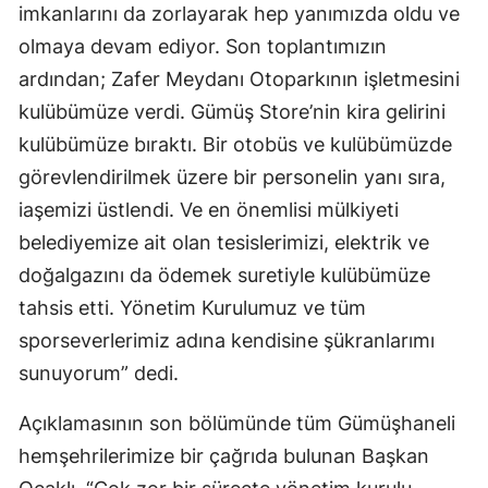
imkanlarını da zorlayarak hep yanımızda oldu ve
Samsun
olmaya devam ediyor. Son toplantımızın
ardından; Zafer Meydanı Otoparkının işletmesini
Siirt
kulübümüze verdi. Gümüş Store’nin kira gelirini
Sinop
kulübümüze bıraktı. Bir otobüs ve kulübümüzde
Sivas
görevlendirilmek üzere bir personelin yanı sıra,
iaşemizi üstlendi. Ve en önemlisi mülkiyeti
Tekirdağ
belediyemize ait olan tesislerimizi, elektrik ve
Tokat
doğalgazını da ödemek suretiyle kulübümüze
Trabzon
tahsis etti. Yönetim Kurulumuz ve tüm
sporseverlerimiz adına kendisine şükranlarımı
Tunceli
sunuyorum” dedi.
Şanlıurfa
Açıklamasının son bölümünde tüm Gümüşhaneli
Uşak
hemşehrilerimize bir çağrıda bulunan Başkan
Van