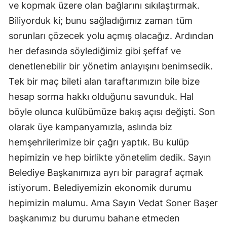
ve kopmak üzere olan bağlarını sıkılaştırmak.
Malatya
Biliyorduk ki; bunu sağladığımız zaman tüm
sorunları çözecek yolu açmış olacağız. Ardından
Manisa
her defasında söylediğimiz gibi şeffaf ve
Kahramanmaraş
denetlenebilir bir yönetim anlayışını benimsedik.
Mardin
Tek bir maç bileti alan taraftarımızın bile bize
hesap sorma hakkı olduğunu savunduk. Hal
Muğla
böyle olunca kulübümüze bakış açısı değişti. Son
Muş
olarak üye kampanyamızla, aslında biz
Nevşehir
hemşehrilerimize bir çağrı yaptık. Bu kulüp
hepimizin ve hep birlikte yönetelim dedik. Sayın
Niğde
Belediye Başkanımıza ayrı bir paragraf açmak
Ordu
istiyorum. Belediyemizin ekonomik durumu
Rize
hepimizin malumu. Ama Sayın Vedat Soner Başer
başkanımız bu durumu bahane etmeden
Sakarya