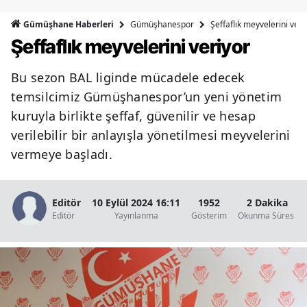
Bilecik
Gümüşhanespor
Şeffaflık meyvelerini veri
Gümüşhane Haberleri
Şeffaflık meyvelerini veriyor
Bingöl
Bitlis
Bu sezon BAL liginde mücadele edecek
temsilcimiz Gümüşhanespor’un yeni yönetim
Bolu
kuruyla birlikte şeffaf, güvenilir ve hesap
Burdur
verilebilir bir anlayışla yönetilmesi meyvelerini
vermeye başladı.
Bursa
Çanakkale
Editör
10 Eylül 2024 16:11
1952
2 Dakika
Çankırı
Editör
Yayınlanma
Gösterim
Okunma Süresi
Çorum
Denizli
Diyarbakır