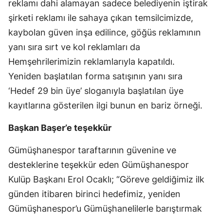
reklamı dahi alamayan sadece belediyenin iştirak
Mersin
şirketi reklamı ile sahaya çıkan temsilcimizde,
kaybolan güven inşa edilince, göğüs reklamının
İstanbul
yanı sıra sırt ve kol reklamları da
İzmir
Hemşehrilerimizin reklamlarıyla kapatıldı.
Kars
Yeniden başlatılan forma satışının yanı sıra
‘Hedef 29 bin üye’ sloganıyla başlatılan üye
Kastamonu
kayıtlarına gösterilen ilgi bunun en bariz örneği.
Kayseri
Başkan Başer’e teşekkür
Kırklareli
Gümüşhanespor taraftarının güvenine ve
Kırşehir
desteklerine teşekkür eden Gümüşhanespor
Kocaeli
Kulüp Başkanı Erol Ocaklı; “Göreve geldiğimiz ilk
Konya
günden itibaren birinci hedefimiz, yeniden
Gümüşhanespor’u Gümüşhanelilerle barıştırmak
Kütahya