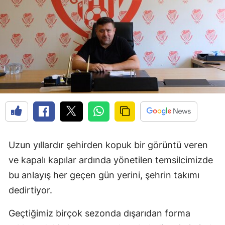
Edirne
Elazığ
Erzincan
Erzurum
Eskişehir
Gaziantep
Giresun
Uzun yıllardır şehirden kopuk bir görüntü veren
Gümüşhane
ve kapalı kapılar ardında yönetilen temsilcimizde
bu anlayış her geçen gün yerini, şehrin takımı
Hakkari
dedirtiyor.
Hatay
Geçtiğimiz birçok sezonda dışarıdan forma
Isparta