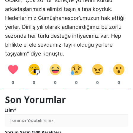
Ocaklı, “Çok zor bir süreçte yönetim kurulu
arkadaşlarımızla elimizi taşın altına koyduk.
Yozgat
Hedeflerimiz Gümüşhanespor’umuzun hak ettiği
Zonguldak
yerler. Diriliş yılı olarak adlandırdığımız bu zorlu
Aksaray
sezonda her türlü desteğe ihtiyacımız var. Hep
birlikte el ele sevdamızı layık olduğu yerlere
Bayburt
taşıyalım” diye konuştu.
Karaman
Kırıkkale
0
0
0
0
0
0
Batman
Şırnak
Son Yorumlar
Bartın
İsim*
Ardahan
Yorum Yazın (500 Karakter)
Iğdır