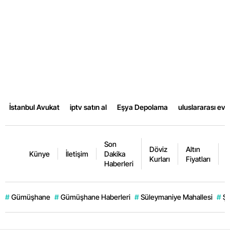
İstanbul Avukat
iptv satın al
Eşya Depolama
uluslararası ev
Son
Döviz
Altın
K
Künye
İletişim
Dakika
Kurları
Fiyatları
F
Haberleri
#
Gümüşhane
#
Gümüşhane Haberleri
#
Süleymaniye Mahallesi
#
Şi