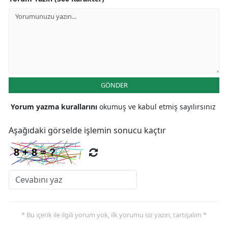
Yalova
Karabük
Kilis
Osmaniye
GÖNDER
Düzce
Yorum yazma kurallarını
okumuş ve kabul etmiş sayılırsınız
Aşağıdaki görselde işlemin sonucu kaçtır
* Bu içerik ile ilgili yorum yok, ilk yorumu siz yazın, tartışalım *