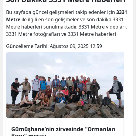
Bilecik
Bu sayfada güncel gelişmeleri takip edenler için
3331
Bingöl
Metre
ile ilgili en son gelişmeler ve son dakika 3331
Metre haberleri sunulmaktadır. 3331 Metre videoları,
Bitlis
3331 Metre fotoğrafları ve 3331 Metre haberleri
Bolu
Güncelleme Tarihi:
Ağustos 09, 2025 12:59
Burdur
Bursa
Çanakkale
Çankırı
Çorum
Denizli
Gümüşhane’nin zirvesinde “Ormanları
Diyarbakır
Koru” mesajı