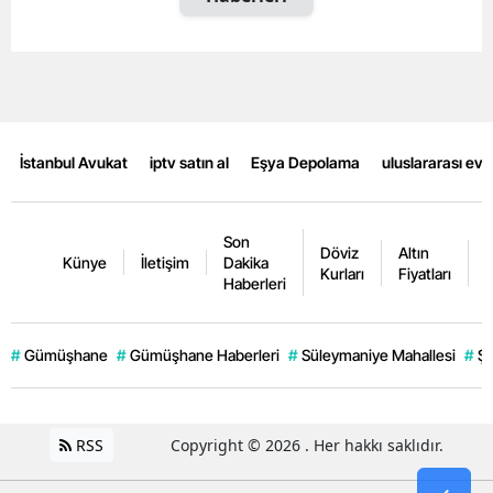
Mersin
İstanbul
İzmir
İstanbul Avukat
iptv satın al
Eşya Depolama
uluslararası ev
Kars
Kastamonu
Son
Döviz
Altın
K
Kayseri
Künye
İletişim
Dakika
Kurları
Fiyatları
F
Haberleri
Kırklareli
Kırşehir
#
Gümüşhane
#
Gümüşhane Haberleri
#
Süleymaniye Mahallesi
#
Şi
Kocaeli
Konya
RSS
Copyright © 2026 . Her hakkı saklıdır.
Kütahya