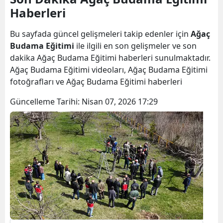
Haberleri
Bilecik
Bingöl
Bu sayfada güncel gelişmeleri takip edenler için
Ağaç
Budama Eğitimi
ile ilgili en son gelişmeler ve son
Bitlis
dakika Ağaç Budama Eğitimi haberleri sunulmaktadır.
Ağaç Budama Eğitimi videoları, Ağaç Budama Eğitimi
Bolu
fotoğrafları ve Ağaç Budama Eğitimi haberleri
Burdur
Güncelleme Tarihi:
Nisan 07, 2026 17:29
Bursa
Çanakkale
Çankırı
Çorum
Denizli
Diyarbakır