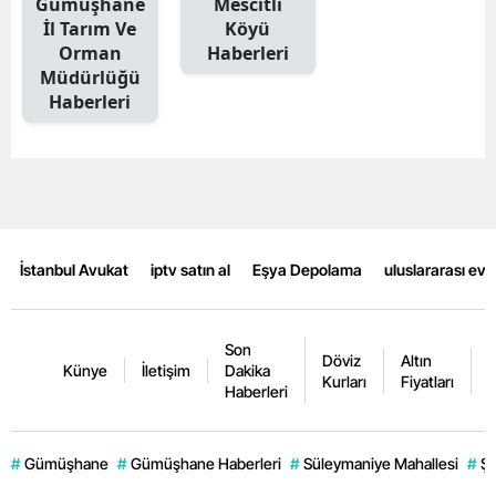
Gümüşhane
Mescitli
İl Tarım Ve
Köyü
Mersin
Orman
Haberleri
İstanbul
Müdürlüğü
Haberleri
İzmir
Kars
Kastamonu
Kayseri
İstanbul Avukat
iptv satın al
Eşya Depolama
uluslararası ev
Kırklareli
Kırşehir
Son
Döviz
Altın
K
Künye
İletişim
Dakika
Kurları
Fiyatları
F
Haberleri
Kocaeli
Konya
#
Gümüşhane
#
Gümüşhane Haberleri
#
Süleymaniye Mahallesi
#
Şi
Kütahya