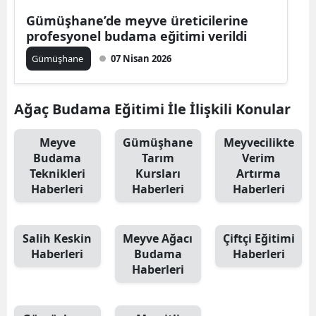
Edirne
Gümüşhane’de meyve üreticilerine
profesyonel budama eğitimi verildi
Elazığ
Gümüşhane
07 Nisan 2026
Erzincan
Erzurum
Ağaç Budama Eğitimi İle İlişkili Konular
Eskişehir
Meyve
Gümüşhane
Meyvecilikte
Budama
Tarım
Verim
Gaziantep
Teknikleri
Kursları
Artırma
Haberleri
Haberleri
Haberleri
Giresun
Gümüşhane
Salih Keskin
Meyve Ağacı
Çiftçi Eğitimi
Hakkari
Haberleri
Budama
Haberleri
Haberleri
Hatay
Isparta