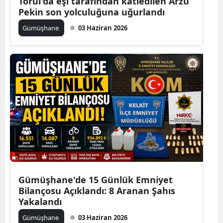
Torul'da eşi tarafından katledilen Arzu
Pekin son yolculuğuna uğurlandı
Yozgat
Gümüşhane
03 Haziran 2026
Zonguldak
Aksaray
Bayburt
Karaman
Kırıkkale
Batman
Şırnak
Gümüşhane'de 15 Günlük Emniyet
Bartın
Bilançosu Açıklandı: 8 Aranan Şahıs
Yakalandı
Ardahan
Gümüşhane
03 Haziran 2026
Iğdır