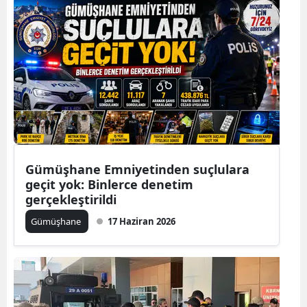
Mersin
İstanbul
İzmir
Kars
Kastamonu
Kayseri
Gümüşhane Emniyetinden suçlulara
geçit yok: Binlerce denetim
Kırklareli
gerçekleştirildi
Kırşehir
Gümüşhane
17 Haziran 2026
Kocaeli
Konya
Kütahya