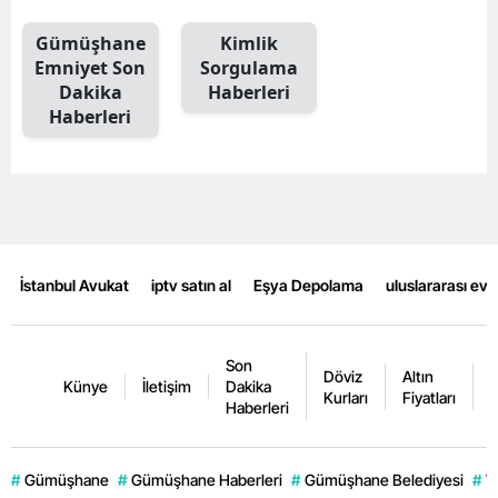
Gümüşhane
Kimlik
Emniyet Son
Sorgulama
Dakika
Haberleri
Haberleri
İstanbul Avukat
iptv satın al
Eşya Depolama
uluslararası ev
Son
Döviz
Altın
K
Künye
İletişim
Dakika
Kurları
Fiyatları
F
Haberleri
#
Gümüşhane
#
Gümüşhane Haberleri
#
Gümüşhane Belediyesi
#
V