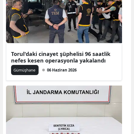
Malatya
Manisa
Kahramanmaraş
Mardin
Torul'daki cinayet şüphelisi 96 saatlik
Muğla
nefes kesen operasyonla yakalandı
Gümüşhane
06 Haziran 2026
Muş
Nevşehir
Niğde
Ordu
Rize
Sakarya