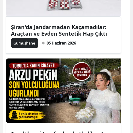
Samsun
Siirt
Şiran'da Jandarmadan Kaçamadılar:
Araçtan ve Evden Sentetik Hap Çıktı
Sinop
Gümüşhane
05 Haziran 2026
Sivas
Tekirdağ
Tokat
Trabzon
Tunceli
Şanlıurfa
Uşak
Van