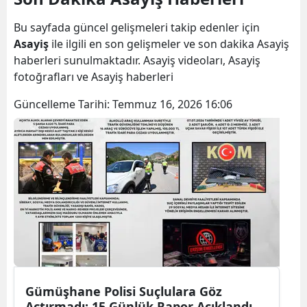
Bilecik
Bu sayfada güncel gelişmeleri takip edenler için
Bingöl
Asayiş
ile ilgili en son gelişmeler ve son dakika Asayiş
haberleri sunulmaktadır. Asayiş videoları, Asayiş
Bitlis
fotoğrafları ve Asayiş haberleri
Bolu
Güncelleme Tarihi:
Temmuz 16, 2026 16:06
Burdur
Bursa
Çanakkale
Çankırı
Çorum
Denizli
Gümüşhane Polisi Suçlulara Göz
Diyarbakır
Açtırmadı: 15 Günlük Rapor Açıklandı