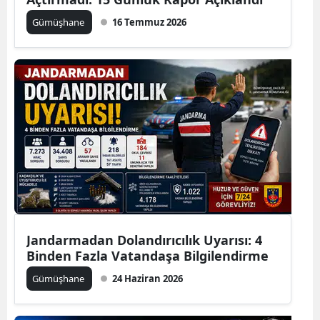
Edirne
Gümüşhane
16 Temmuz 2026
Elazığ
Erzincan
Erzurum
Eskişehir
Gaziantep
Giresun
Gümüşhane
Jandarmadan Dolandırıcılık Uyarısı: 4
Hakkari
Binden Fazla Vatandaşa Bilgilendirme
Gümüşhane
24 Haziran 2026
Hatay
Isparta