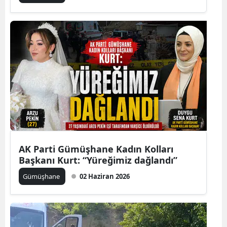
Yalova
Karabük
Kilis
Osmaniye
Düzce
AK Parti Gümüşhane Kadın Kolları
Başkanı Kurt: “Yüreğimiz dağlandı”
Gümüşhane
02 Haziran 2026