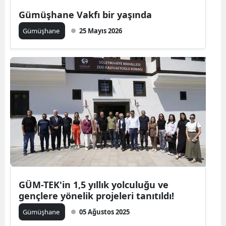
Edirne
Gümüşhane Vakfı bir yaşında
Gümüşhane
25 Mayıs 2026
Elazığ
Erzincan
Erzurum
Eskişehir
Gaziantep
Giresun
Gümüşhane
Hakkari
GÜM-TEK'in 1,5 yıllık yolculuğu ve
gençlere yönelik projeleri tanıtıldı!
Hatay
Gümüşhane
05 Ağustos 2025
Isparta