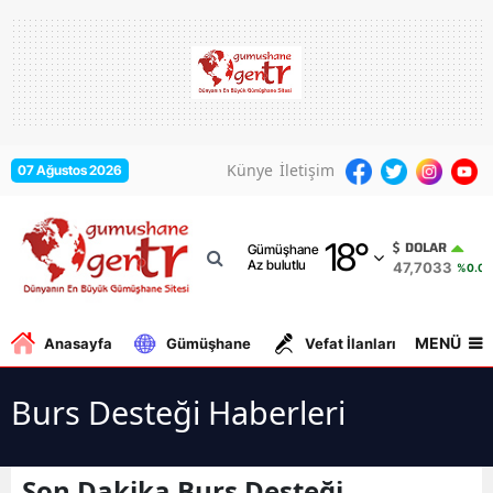
Adana
Adıyaman
Afyonkarahisar
Künye
İletişim
07 Ağustos 2026
Ağrı
18
°
Amasya
DOLAR
Gümüşhane
Az bulutlu
47,7033
%0.06
Ankara
Antalya
MENÜ
Anasayfa
Gümüşhane
Vefat İlanları
Gurbe
Artvin
Burs Desteği Haberleri
Aydın
Balıkesir
Son Dakika Burs Desteği