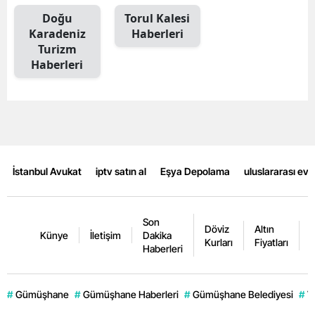
Doğu
Torul Kalesi
Mersin
Karadeniz
Haberleri
İstanbul
Turizm
Haberleri
İzmir
Kars
Kastamonu
Kayseri
İstanbul Avukat
iptv satın al
Eşya Depolama
uluslararası ev
Kırklareli
Kırşehir
Son
Döviz
Altın
K
Künye
İletişim
Dakika
Kurları
Fiyatları
F
Haberleri
Kocaeli
Konya
#
Gümüşhane
#
Gümüşhane Haberleri
#
Gümüşhane Belediyesi
#
V
Kütahya