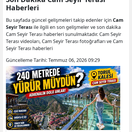
Haberleri
Bilecik
Bingöl
Bu sayfada güncel gelişmeleri takip edenler için
Cam
Seyir Terası
ile ilgili en son gelişmeler ve son dakika
Bitlis
Cam Seyir Terası haberleri sunulmaktadır. Cam Seyir
Terası videoları, Cam Seyir Terası fotoğrafları ve Cam
Bolu
Seyir Terası haberleri
Burdur
Güncelleme Tarihi:
Temmuz 06, 2026 09:29
Bursa
Çanakkale
Çankırı
Çorum
Denizli
Diyarbakır