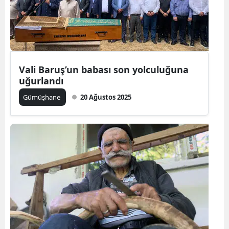
Malatya
Manisa
Kahramanmaraş
Vali Baruş’un babası son yolculuğuna
Mardin
uğurlandı
Gümüşhane
20 Ağustos 2025
Muğla
Muş
Nevşehir
Niğde
Ordu
Rize
Sakarya