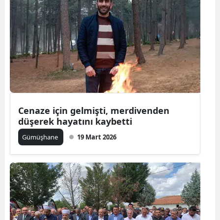
Mersin
İstanbul
İzmir
Kars
Kastamonu
Cenaze için gelmişti, merdivenden
Kayseri
düşerek hayatını kaybetti
Kırklareli
Gümüşhane
19 Mart 2026
Kırşehir
Kocaeli
Konya
Kütahya