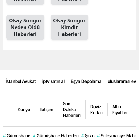
Yozgat
Okay Sungur
Okay Sungur
Zonguldak
Neden Öldü
Kimdir
Haberleri
Haberleri
Aksaray
Bayburt
Karaman
Kırıkkale
İstanbul Avukat
iptv satın al
Eşya Depolama
uluslararası ev
Batman
Şırnak
Son
Döviz
Altın
K
Künye
İletişim
Dakika
Kurları
Fiyatları
F
Bartın
Haberleri
Ardahan
#
Gümüşhane
#
Gümüşhane Haberleri
#
Şiran
#
Süleymaniye Mahall
Iğdır