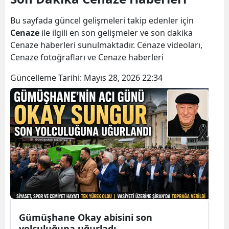
Bilecik
Bu sayfada güncel gelişmeleri takip edenler için
Bingöl
Cenaze
ile ilgili en son gelişmeler ve son dakika
Cenaze haberleri sunulmaktadır. Cenaze videoları,
Bitlis
Cenaze fotoğrafları ve Cenaze haberleri
Bolu
Güncelleme Tarihi:
Mayıs 28, 2026 22:34
Burdur
Bursa
Çanakkale
Çankırı
Çorum
Denizli
Gümüşhane Okay abisini son
Diyarbakır
yolculuğuna uğurladı