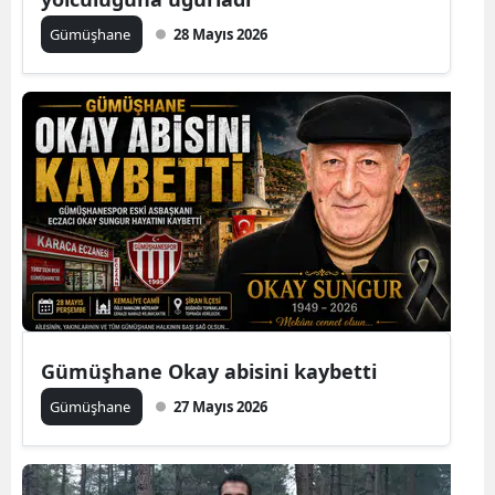
Edirne
Gümüşhane
28 Mayıs 2026
Elazığ
Erzincan
Erzurum
Eskişehir
Gaziantep
Giresun
Gümüşhane
Gümüşhane Okay abisini kaybetti
Hakkari
Gümüşhane
27 Mayıs 2026
Hatay
Isparta