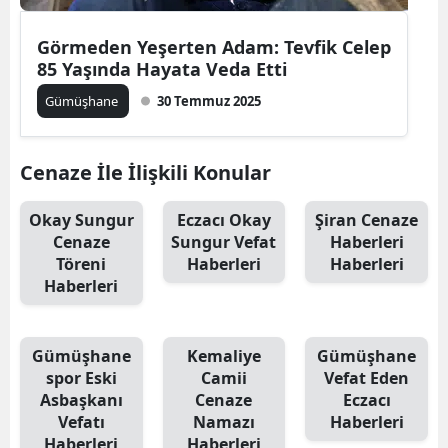
Samsun
Görmeden Yeşerten Adam: Tevfik Celep
85 Yaşında Hayata Veda Etti
Siirt
Gümüşhane
30 Temmuz 2025
Sinop
Sivas
Cenaze İle İlişkili Konular
Tekirdağ
Okay Sungur
Eczacı Okay
Şiran Cenaze
Tokat
Cenaze
Sungur Vefat
Haberleri
Töreni
Haberleri
Haberleri
Trabzon
Haberleri
Tunceli
Gümüşhane
Kemaliye
Gümüşhane
Şanlıurfa
spor Eski
Camii
Vefat Eden
Asbaşkanı
Cenaze
Eczacı
Uşak
Vefatı
Namazı
Haberleri
Haberleri
Haberleri
Van