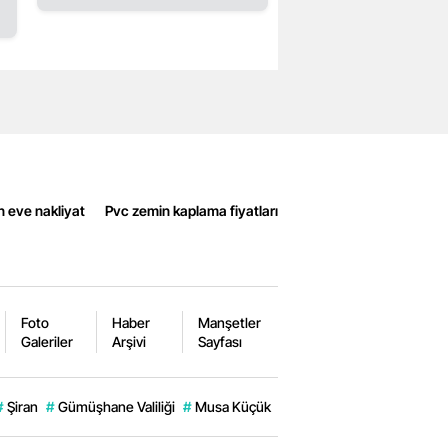
n eve nakliyat
Pvc zemin kaplama fiyatları
Foto
Haber
Manşetler
Galeriler
Arşivi
Sayfası
#
Şiran
#
Gümüşhane Valiliği
#
Musa Küçük
#
Kazıkbeli Yaylası
#
Gümüş