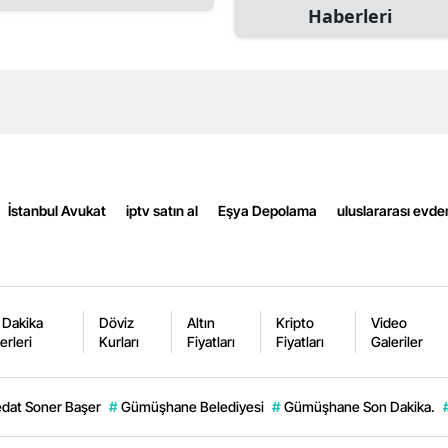
Haberleri
Mersin
İstanbul
İzmir
Kars
Kastamonu
İstanbul Avukat
iptv satın al
Eşya Depolama
uluslararası evde
Kayseri
Kırklareli
Kırşehir
 Dakika
Döviz
Altın
Kripto
Video
erleri
Kurları
Fiyatları
Fiyatları
Galeriler
Kocaeli
Konya
dat Soner Başer
#
Gümüşhane Belediyesi
#
Gümüşhane Son Dakika.
Kütahya