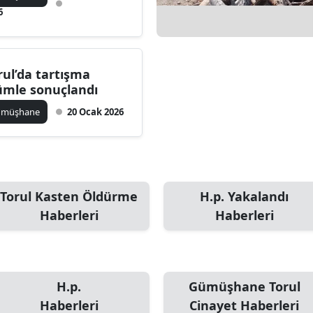
6
Edirne
Elazığ
rul’da tartışma
Erzincan
ümle sonuçlandı
Erzurum
ümüşhane
20 Ocak 2026
Eskişehir
Gaziantep
Giresun
Torul Kasten Öldürme
H.p. Yakalandı
Haberleri
Haberleri
Gümüşhane
Hakkari
Hatay
H.p.
Gümüşhane Torul
Isparta
Haberleri
Cinayet Haberleri