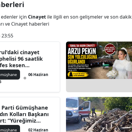
berleri
Bilecik
 edenler için
Cinayet
ile ilgili en son gelişmeler ve son dak
Bingöl
arı ve Cinayet haberleri
Bitlis
 23:55
Bolu
rul'daki cinayet
Burdur
phelisi 96 saatlik
fes kesen
Bursa
erasyonla yakalandı
ümüşhane
06 Haziran
Çanakkale
6
Çankırı
Çorum
 Parti Gümüşhane
dın Kolları Başkanı
Denizli
rt: “Yüreğimiz
ğlandı”
Diyarbakır
ümüşhane
02 Haziran