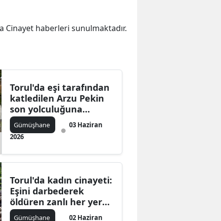
ika Cinayet haberleri sunulmaktadır.
Torul'da eşi tarafından
katledilen Arzu Pekin
son yolculuğuna
uğurlandı
Gümüşhane
03 Haziran
2026
Torul'da kadın cinayeti:
Eşini darbederek
öldüren zanlı her yerde
aranıyor
Gümüşhane
02 Haziran