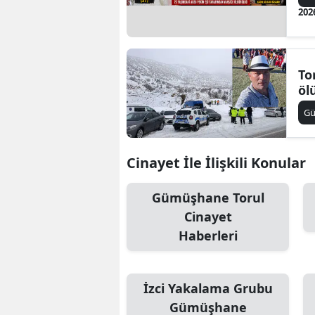
202
To
öl
G
Cinayet İle İlişkili Konular
Gümüşhane Torul
Cinayet
Haberleri
İzci Yakalama Grubu
Gümüşhane