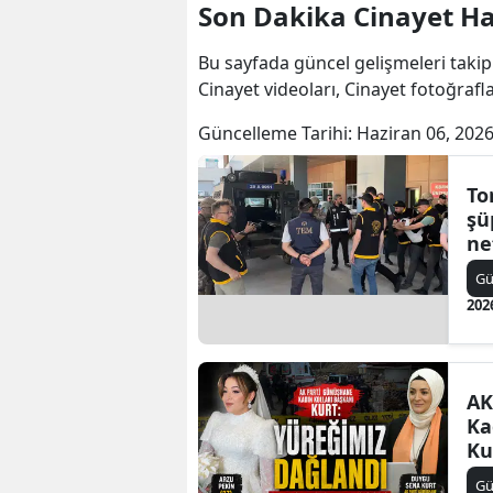
Son Dakika Cinayet Ha
Bu sayfada güncel gelişmeleri takip
Cinayet videoları, Cinayet fotoğrafl
Güncelleme Tarihi:
Haziran 06, 2026
To
şü
ne
op
G
202
AK
Ka
Ku
da
G