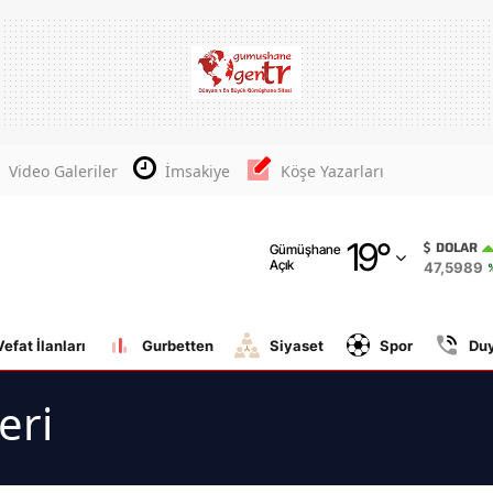
Adana
Adıyaman
Afyonkarahisar
Video Galeriler
İmsakiye
Köşe Yazarları
Ağrı
19
°
Amasya
DOLAR
Gümüşhane
Açık
47,5989
Ankara
Antalya
Vefat İlanları
Gurbetten
Siyaset
Spor
Du
Artvin
eri
Aydın
Balıkesir