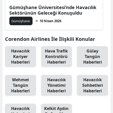
Edirne
Gümüşhane Üniversitesi’nde Havacılık
Sektörünün Geleceği Konuşuldu
Elazığ
Gümüşhane
10 Nisan 2026
Erzincan
Erzurum
Corendon Airlines İle İlişkili Konular
Eskişehir
Havacılık
Hava Trafik
Gülay
Kariyer
Kontrolörü
Tangün
Gaziantep
Haberleri
Haberleri
Haberleri
Giresun
Gümüşhane
Mehmet
Havacılık
Havacılık
Tangün
Yönetimi
Sohbetleri
Hakkari
Haberleri
Haberleri
Haberleri
Hatay
Havacılık
Kelkit Aydın
Isparta