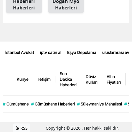
Haberleri
Doğan Myo
Haberleri
Haberleri
Mersin
İstanbul
İzmir
Kars
İstanbul Avukat
iptv satın al
Eşya Depolama
uluslararası ev
Kastamonu
Kayseri
Son
Döviz
Altın
K
Künye
İletişim
Dakika
Kırklareli
Kurları
Fiyatları
F
Haberleri
Kırşehir
#
Gümüşhane
#
Gümüşhane Haberleri
#
Süleymaniye Mahallesi
#
Şi
Kocaeli
Konya
RSS
Copyright © 2026 . Her hakkı saklıdır.
Kütahya