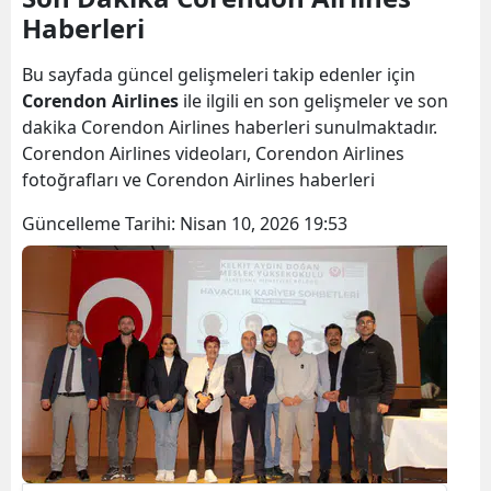
Haberleri
Bilecik
Bingöl
Bu sayfada güncel gelişmeleri takip edenler için
Corendon Airlines
ile ilgili en son gelişmeler ve son
Bitlis
dakika Corendon Airlines haberleri sunulmaktadır.
Corendon Airlines videoları, Corendon Airlines
Bolu
fotoğrafları ve Corendon Airlines haberleri
Burdur
Güncelleme Tarihi:
Nisan 10, 2026 19:53
Bursa
Çanakkale
Çankırı
Çorum
Denizli
Diyarbakır