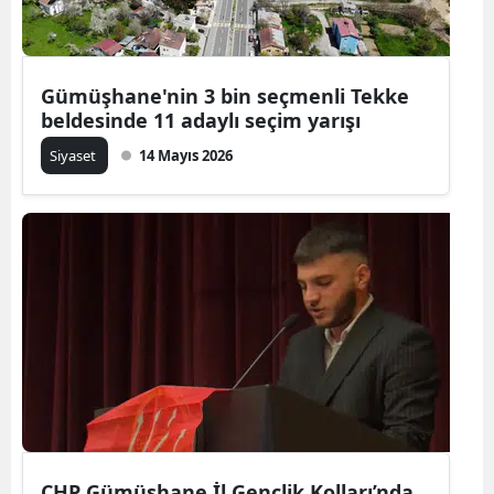
Edirne
Elazığ
Gümüşhane'nin 3 bin seçmenli Tekke
Erzincan
beldesinde 11 adaylı seçim yarışı
Siyaset
14 Mayıs 2026
Erzurum
Eskişehir
Gaziantep
Giresun
Gümüşhane
Hakkari
Hatay
Isparta
CHP Gümüşhane İl Gençlik Kolları’nda