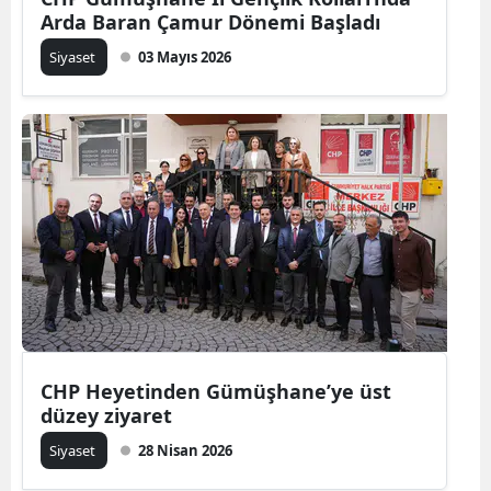
Arda Baran Çamur Dönemi Başladı
Mersin
Siyaset
03 Mayıs 2026
İstanbul
İzmir
Kars
Kastamonu
Kayseri
Kırklareli
Kırşehir
CHP Heyetinden Gümüşhane’ye üst
Kocaeli
düzey ziyaret
Konya
Siyaset
28 Nisan 2026
Kütahya