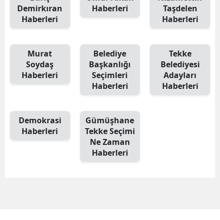
Demirkıran
Haberleri
Taşdelen
Samsun
Haberleri
Haberleri
Siirt
Murat
Belediye
Tekke
Sinop
Soydaş
Başkanlığı
Belediyesi
Haberleri
Seçimleri
Adayları
Sivas
Haberleri
Haberleri
Tekirdağ
Tokat
Demokrasi
Gümüşhane
Haberleri
Tekke Seçimi
Trabzon
Ne Zaman
Haberleri
Tunceli
Şanlıurfa
Uşak
Van