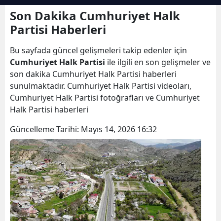
Bilecik
Son Dakika Cumhuriyet Halk
Partisi Haberleri
Bingöl
Bu sayfada güncel gelişmeleri takip edenler için
Bitlis
Cumhuriyet Halk Partisi
ile ilgili en son gelişmeler ve
Bolu
son dakika Cumhuriyet Halk Partisi haberleri
sunulmaktadır. Cumhuriyet Halk Partisi videoları,
Burdur
Cumhuriyet Halk Partisi fotoğrafları ve Cumhuriyet
Halk Partisi haberleri
Bursa
Güncelleme Tarihi:
Mayıs 14, 2026 16:32
Çanakkale
Çankırı
Çorum
Denizli
Diyarbakır