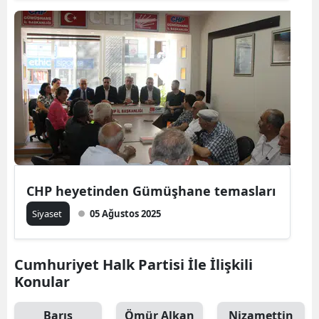
Malatya
Manisa
Kahramanmaraş
Mardin
Muğla
Muş
CHP heyetinden Gümüşhane temasları
Nevşehir
Siyaset
05 Ağustos 2025
Niğde
Ordu
Cumhuriyet Halk Partisi İle İlişkili
Konular
Rize
Sakarya
Barış
Ömür Alkan
Nizamettin