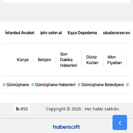
Samsun
Siirt
İstanbul Avukat
iptv satın al
Eşya Depolama
uluslararası ev
Sinop
Sivas
Son
Döviz
Altın
K
Tekirdağ
Künye
İletişim
Dakika
Kurları
Fiyatları
F
Haberleri
Tokat
Trabzon
#
Gümüşhane
#
Gümüşhane Haberleri
#
Gümüşhane Belediyesi
#
Ş
Tunceli
Şanlıurfa
RSS
Copyright © 2026 . Her hakkı saklıdır.
Uşak
Van