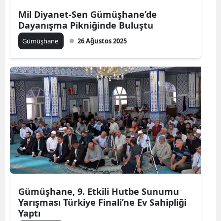
Edirne
Mil Diyanet-Sen Gümüşhane’de
Dayanışma Pikniğinde Buluştu
Elazığ
Gümüşhane
26 Ağustos 2025
Erzincan
Erzurum
Eskişehir
Gaziantep
Giresun
Gümüşhane
Hakkari
Gümüşhane, 9. Etkili Hutbe Sunumu
Hatay
Yarışması Türkiye Finali’ne Ev Sahipliği
Yaptı
Isparta