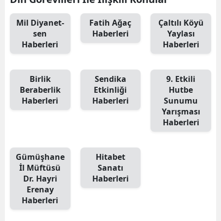
Malatya
Mil Diyanet-
Fatih Ağaç
Çaltılı Köyü
sen
Haberleri
Yaylası
Manisa
Haberleri
Haberleri
Kahramanmaraş
Mardin
Birlik
Sendika
9. Etkili
Beraberlik
Etkinliği
Hutbe
Muğla
Haberleri
Haberleri
Sunumu
Yarışması
Muş
Haberleri
Nevşehir
Gümüşhane
Hitabet
Niğde
İl Müftüsü
Sanatı
Ordu
Dr. Hayri
Haberleri
Erenay
Rize
Haberleri
Sakarya