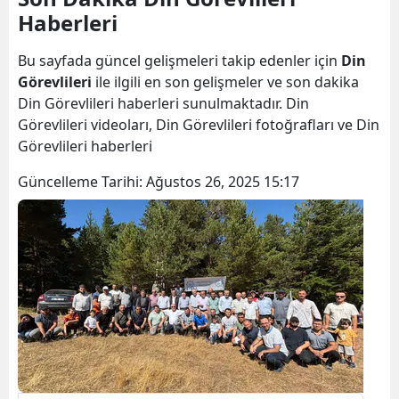
Haberleri
Bilecik
Bingöl
Bu sayfada güncel gelişmeleri takip edenler için
Din
Görevlileri
ile ilgili en son gelişmeler ve son dakika
Bitlis
Din Görevlileri haberleri sunulmaktadır. Din
Görevlileri videoları, Din Görevlileri fotoğrafları ve Din
Bolu
Görevlileri haberleri
Burdur
Güncelleme Tarihi:
Ağustos 26, 2025 15:17
Bursa
Çanakkale
Çankırı
Çorum
Denizli
Diyarbakır