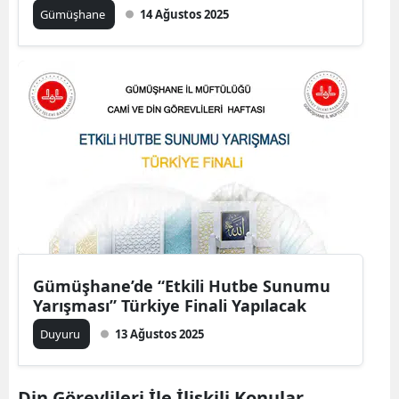
Gümüşhane
14 Ağustos 2025
Mersin
İstanbul
İzmir
Kars
Kastamonu
Kayseri
Kırklareli
Kırşehir
Gümüşhane’de “Etkili Hutbe Sunumu
Yarışması” Türkiye Finali Yapılacak
Kocaeli
Duyuru
13 Ağustos 2025
Konya
Kütahya
Din Görevlileri İle İlişkili Konular