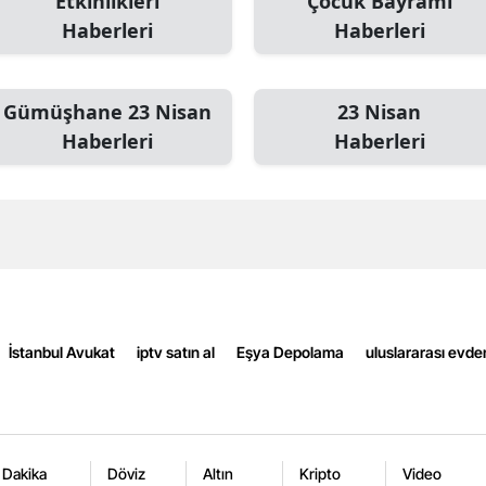
Etkinlikleri
Çocuk Bayramı
Edirne
Haberleri
Haberleri
Elazığ
Gümüşhane 23 Nisan
23 Nisan
Erzincan
Haberleri
Haberleri
Erzurum
Eskişehir
Gaziantep
Giresun
Gümüşhane
İstanbul Avukat
iptv satın al
Eşya Depolama
uluslararası evde
Hakkari
Hatay
Isparta
 Dakika
Döviz
Altın
Kripto
Video