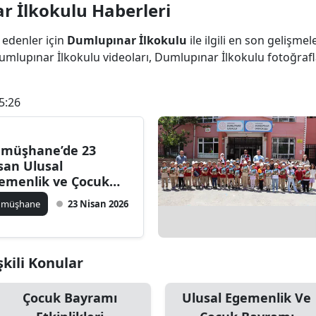
 İlkokulu Haberleri
Bilecik
 edenler için
Dumlupınar İlkokulu
ile ilgili en son gelişm
Bingöl
umlupınar İlkokulu videoları, Dumlupınar İlkokulu fotoğraf
Bitlis
5:26
Bolu
Burdur
müşhane’de 23
Bursa
san Ulusal
emenlik ve Çocuk
Çanakkale
yramı Törenlerle
ümüşhane
23 Nisan 2026
tlandı
Çankırı
Çorum
şkili Konular
Denizli
Çocuk Bayramı
Ulusal Egemenlik Ve
Diyarbakır