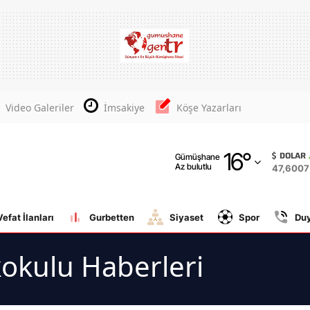
Adana
Adıyaman
Afyonkarahisar
Video Galeriler
İmsakiye
Köşe Yazarları
Ağrı
16
°
Amasya
DOLAR
Gümüşhane
Az bulutlu
47,6007
Ankara
Antalya
Vefat İlanları
Gurbetten
Siyaset
Spor
Du
Artvin
okulu Haberleri
Aydın
Balıkesir