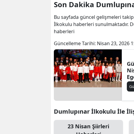
Son Dakika Dumlupınar
Bu sayfada güncel gelişmeleri takip
İlkokulu haberleri sunulmaktadır. D
haberleri
Güncelleme Tarihi:
Nisan 23, 2026 1
Gü
Ni
Eg
Ba
G
Ku
Dumlupınar İlkokulu İle İli
23 Nisan Şiirleri