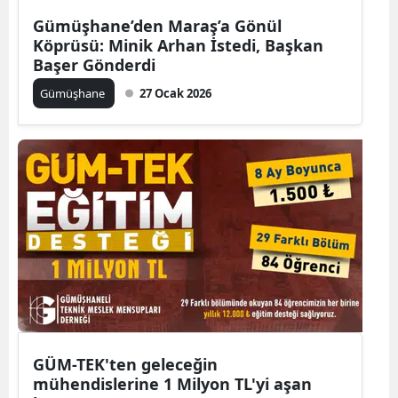
Edirne
Gümüşhane’den Maraş’a Gönül
Köprüsü: Minik Arhan İstedi, Başkan
Elazığ
Başer Gönderdi
Gümüşhane
27 Ocak 2026
Erzincan
Erzurum
Eskişehir
Gaziantep
Giresun
Gümüşhane
Hakkari
Hatay
GÜM-TEK'ten geleceğin
mühendislerine 1 Milyon TL'yi aşan
Isparta