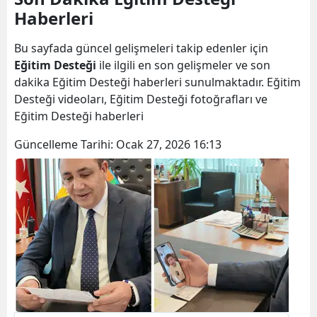
Haberleri
Bilecik
Bingöl
Bu sayfada güncel gelişmeleri takip edenler için
Eğitim Desteği
ile ilgili en son gelişmeler ve son
Bitlis
dakika Eğitim Desteği haberleri sunulmaktadır. Eğitim
Desteği videoları, Eğitim Desteği fotoğrafları ve
Bolu
Eğitim Desteği haberleri
Burdur
Güncelleme Tarihi:
Ocak 27, 2026 16:13
Bursa
Çanakkale
Çankırı
Çorum
Denizli
Diyarbakır