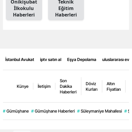
Onikişubat
Teknik
İlkokulu
Eğitim
Haberleri
Haberleri
İstanbul Avukat
iptv satın al
Eşya Depolama
uluslararası ev
Son
Döviz
Altın
K
Künye
İletişim
Dakika
Kurları
Fiyatları
F
Haberleri
#
Gümüşhane
#
Gümüşhane Haberleri
#
Süleymaniye Mahallesi
#
Şi