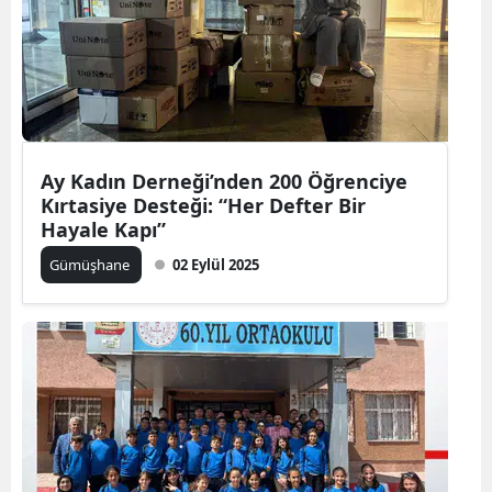
Samsun
Siirt
Sinop
Sivas
Ay Kadın Derneği’nden 200 Öğrenciye
Kırtasiye Desteği: “Her Defter Bir
Tekirdağ
Hayale Kapı”
Tokat
Gümüşhane
02 Eylül 2025
Trabzon
Tunceli
Şanlıurfa
Uşak
Van