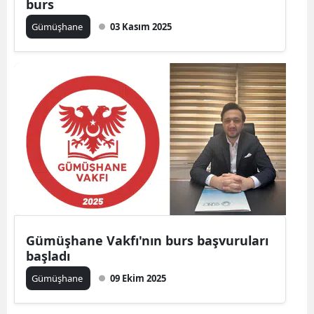
burs
Mersin
Gümüşhane
03 Kasım 2025
İstanbul
İzmir
Kars
Kastamonu
Kayseri
Kırklareli
Kırşehir
Gümüşhane Vakfı'nın burs başvuruları
Kocaeli
başladı
Konya
Gümüşhane
09 Ekim 2025
Kütahya