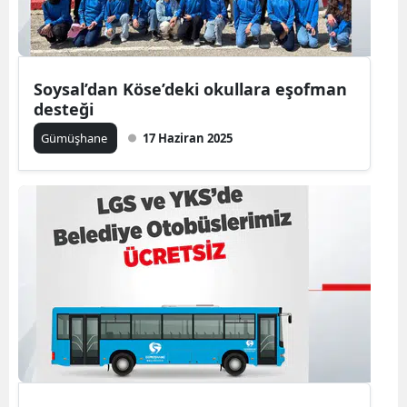
Yozgat
Zonguldak
Soysal’dan Köse’deki okullara eşofman
desteği
Aksaray
Gümüşhane
17 Haziran 2025
Bayburt
Karaman
Kırıkkale
Batman
Şırnak
Bartın
Ardahan
Iğdır