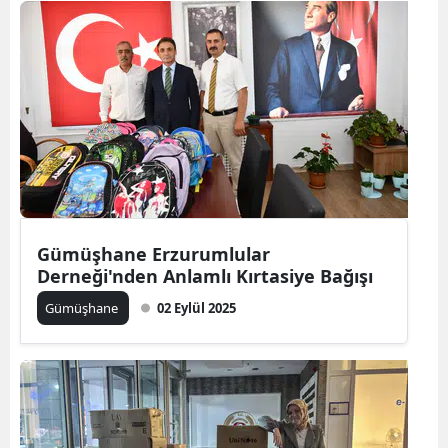
Malatya
Manisa
Kahramanmaraş
Mardin
Muğla
Muş
Gümüşhane Erzurumlular
Derneği'nden Anlamlı Kırtasiye Bağışı
Nevşehir
Gümüşhane
02 Eylül 2025
Niğde
Ordu
Rize
Sakarya