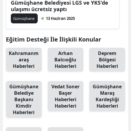
Gümüşhane Belediyesi LGS ve YKS'de
ulaşımı ücretsiz yaptı
Yalova
Gümüşhane
13 Haziran 2025
Karabük
Kilis
Eğitim Desteği İle İlişkili Konular
Osmaniye
Kahramanm
Arhan
Deprem
araş
Balcıoğlu
Bölgesi
Düzce
Haberleri
Haberleri
Haberleri
Gümüşhane
Vedat Soner
Gümüşhane
Belediye
Başer
Maraş
Başkanı
Haberleri
Kardeşliği
Kimdir
Haberleri
Haberleri
Haberleri