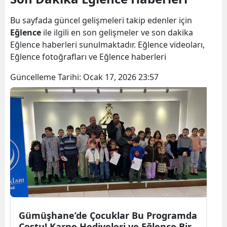
Bilecik
Bu sayfada güncel gelişmeleri takip edenler için
Bingöl
Eğlence
ile ilgili en son gelişmeler ve son dakika
Eğlence haberleri sunulmaktadır. Eğlence videoları,
Bitlis
Eğlence fotoğrafları ve Eğlence haberleri
Bolu
Güncelleme Tarihi:
Ocak 17, 2026 23:57
Burdur
Bursa
Çanakkale
Çankırı
Çorum
Denizli
Gümüşhane’de Çocuklar Bu Programda
Diyarbakır
Coştu! Karne Hediyeleri ve Eğlence Bir