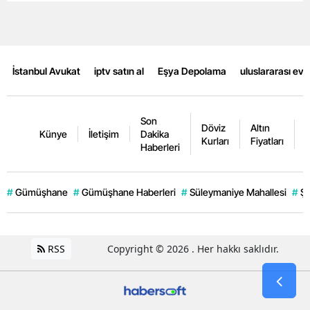
Malatya
Manisa
İstanbul Avukat
iptv satın al
Eşya Depolama
uluslararası ev
Kahramanmaraş
Mardin
Son
Döviz
Altın
K
Muğla
Künye
İletişim
Dakika
Kurları
Fiyatları
F
Haberleri
Muş
Nevşehir
#
Gümüşhane
#
Gümüşhane Haberleri
#
Süleymaniye Mahallesi
#
Şi
Niğde
Ordu
RSS
Copyright © 2026 . Her hakkı saklıdır.
Rize
Sakarya