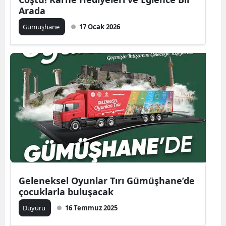
Arada
Edirne
Gümüşhane
17 Ocak 2026
Elazığ
Erzincan
Erzurum
Eskişehir
Gaziantep
Giresun
Gümüşhane
Hakkari
Geleneksel Oyunlar Tırı Gümüşhane’de
çocuklarla buluşacak
Hatay
Duyuru
16 Temmuz 2025
Isparta