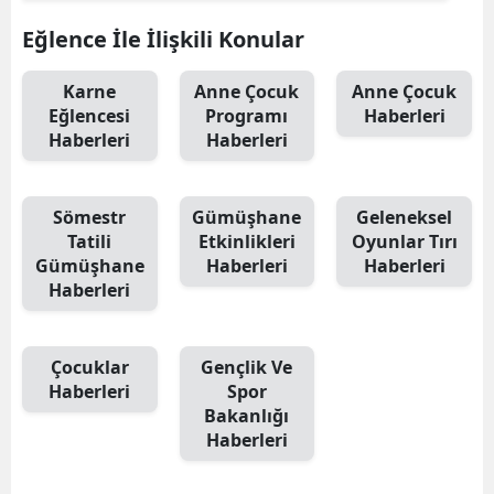
Mersin
Eğlence İle İlişkili Konular
İstanbul
Karne
Anne Çocuk
Anne Çocuk
Eğlencesi
Programı
Haberleri
İzmir
Haberleri
Haberleri
Kars
Kastamonu
Sömestr
Gümüşhane
Geleneksel
Tatili
Etkinlikleri
Oyunlar Tırı
Kayseri
Gümüşhane
Haberleri
Haberleri
Haberleri
Kırklareli
Kırşehir
Çocuklar
Gençlik Ve
Haberleri
Spor
Kocaeli
Bakanlığı
Konya
Haberleri
Kütahya