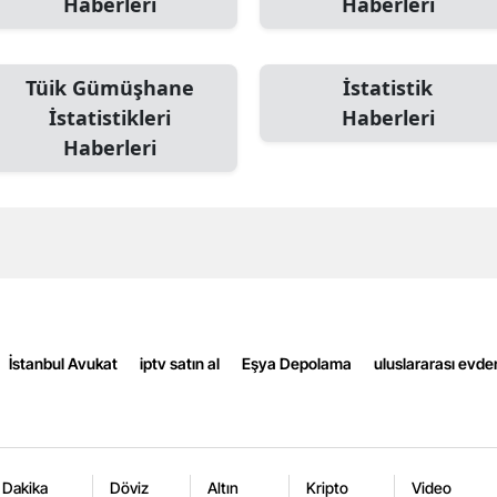
Haberleri
Haberleri
Edirne
Elazığ
Tüik Gümüşhane
İstatistik
İstatistikleri
Haberleri
Erzincan
Haberleri
Erzurum
Eskişehir
Gaziantep
Giresun
Gümüşhane
İstanbul Avukat
iptv satın al
Eşya Depolama
uluslararası evde
Hakkari
Hatay
Isparta
 Dakika
Döviz
Altın
Kripto
Video