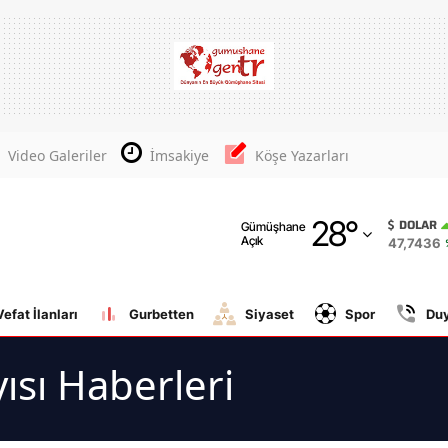
Adana
Adıyaman
Afyonkarahisar
Video Galeriler
İmsakiye
Köşe Yazarları
Ağrı
28
°
Amasya
DOLAR
Gümüşhane
Açık
47,7436
Ankara
Antalya
Vefat İlanları
Gurbetten
Siyaset
Spor
Du
Artvin
yısı Haberleri
Aydın
Balıkesir