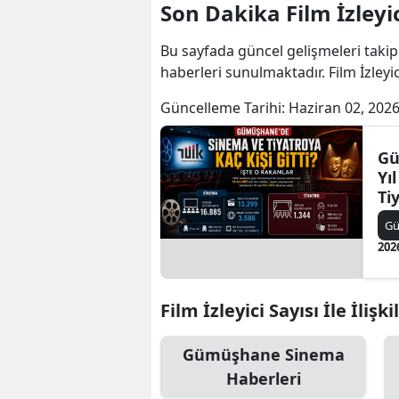
Son Dakika Film İzleyic
Bu sayfada güncel gelişmeleri takip
haberleri sunulmaktadır. Film İzleyici
Güncelleme Tarihi:
Haziran 02, 2026
Gü
Yı
Ti
Ra
G
202
Film İzleyici Sayısı İle İlişk
Gümüşhane Sinema
Haberleri