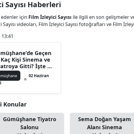
i Sayısı Haberleri
Bilecik
 edenler için
Film İzleyici Sayısı
ile ilgili en son gelişmeler v
Bingöl
 Sayısı videoları, Film İzleyici Sayısı fotoğrafları ve Film İzley
Bitlis
 13:41
Bolu
müşhane’de Geçen
Burdur
l Kaç Kişi Sinema ve
yatroya Gitti? İşte O
Bursa
kamlar
ümüşhane
02 Haziran
Çanakkale
6
Çankırı
ili Konular
Çorum
Denizli
Gümüşhane Tiyatro
Sema Doğan Yaşam
Salonu
Alanı Sinema
Diyarbakır