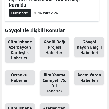
kuruldu
Edirne
Gümüşhane
16 Mart 2026
Elazığ
Erzincan
Göygöl İle İlişkili Konular
Erzurum
Gümüşhane
Gönül Bağı
Göygöl
Eskişehir
Azerbaycan
Projesi
Rayon Balçılı
Kardeşlik
Haberleri
Haberleri
Gaziantep
Haberleri
Giresun
Ortaokul
İlim Yayma
Adem Varan
Gümüşhane
Haberleri
Cemiyeti 75.
Haberleri
Yıl
Hakkari
Haberleri
Hatay
Isparta
Gümüşhane
Azerbaycan