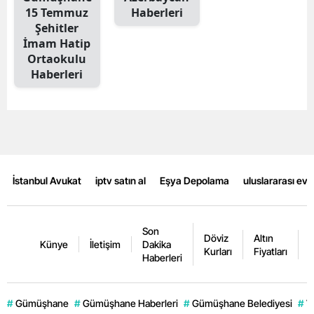
15 Temmuz
Haberleri
Mersin
Şehitler
İmam Hatip
İstanbul
Ortaokulu
Haberleri
İzmir
Kars
Kastamonu
Kayseri
İstanbul Avukat
iptv satın al
Eşya Depolama
uluslararası ev
Kırklareli
Kırşehir
Son
Döviz
Altın
K
Künye
İletişim
Dakika
Kocaeli
Kurları
Fiyatları
F
Haberleri
Konya
#
Gümüşhane
#
Gümüşhane Haberleri
#
Gümüşhane Belediyesi
#
V
Kütahya