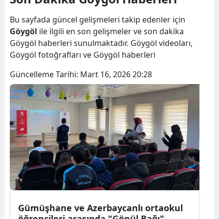
Bilecik
Bu sayfada güncel gelişmeleri takip edenler için
Bingöl
Göygöl
ile ilgili en son gelişmeler ve son dakika
Göygöl haberleri sunulmaktadır. Göygöl videoları,
Bitlis
Göygöl fotoğrafları ve Göygöl haberleri
Bolu
Güncelleme Tarihi:
Mart 16, 2026 20:28
Burdur
Bursa
Çanakkale
Çankırı
Çorum
Denizli
Gümüşhane ve Azerbaycanlı ortaokul
Diyarbakır
öğrencileri arasında "Gönül Bağı"