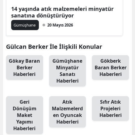
Edirne
14 yaşında atık malzemeleri minyatür
sanatına dönüştürüyor
Elazığ
Gümüşhane
20 Mayıs 2026
Erzincan
Erzurum
Gülcan Berker İle İlişkili Konular
Eskişehir
Gökay Baran
Gümüşhane
Gökberk
Berker
Minyatür
Baran Berker
Gaziantep
Haberleri
Sanatı
Haberleri
Haberleri
Giresun
Gümüşhane
Geri
Atık
Sıfır Atık
Hakkari
Dönüşüm
Malzemelerd
Projeleri
Maket
en Oyuncak
Haberleri
Hatay
Yapımı
Haberleri
Haberleri
Isparta