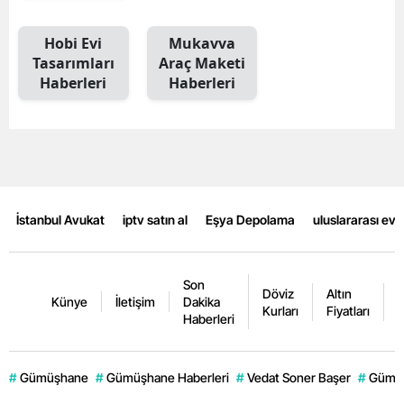
Mersin
Hobi Evi
Mukavva
İstanbul
Tasarımları
Araç Maketi
Haberleri
Haberleri
İzmir
Kars
Kastamonu
Kayseri
İstanbul Avukat
iptv satın al
Eşya Depolama
uluslararası ev
Kırklareli
Kırşehir
Son
Döviz
Altın
K
Künye
İletişim
Dakika
Kurları
Fiyatları
F
Haberleri
Kocaeli
Konya
#
Gümüşhane
#
Gümüşhane Haberleri
#
Vedat Soner Başer
#
Gümüş
Kütahya