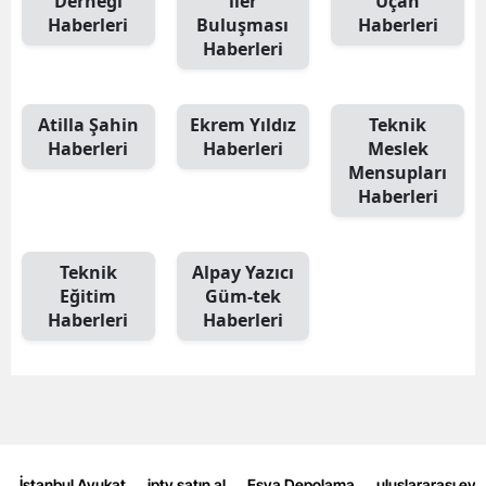
Derneği
iler
Uçan
Haberleri
Buluşması
Haberleri
Samsun
Haberleri
Siirt
Atilla Şahin
Ekrem Yıldız
Teknik
Sinop
Haberleri
Haberleri
Meslek
Sivas
Mensupları
Haberleri
Tekirdağ
Tokat
Teknik
Alpay Yazıcı
Eğitim
Güm-tek
Trabzon
Haberleri
Haberleri
Tunceli
Şanlıurfa
Uşak
Van
İstanbul Avukat
iptv satın al
Eşya Depolama
uluslararası ev