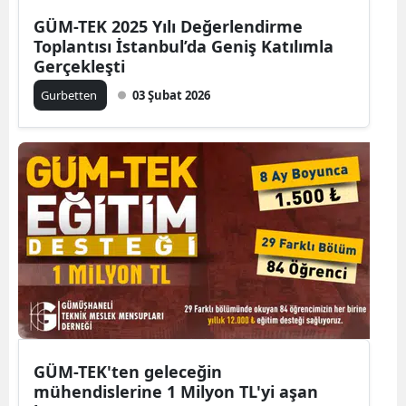
Edirne
GÜM-TEK 2025 Yılı Değerlendirme
Toplantısı İstanbul’da Geniş Katılımla
Elazığ
Gerçekleşti
Gurbetten
03 Şubat 2026
Erzincan
Erzurum
Eskişehir
Gaziantep
Giresun
Gümüşhane
Hakkari
Hatay
GÜM-TEK'ten geleceğin
mühendislerine 1 Milyon TL'yi aşan
Isparta