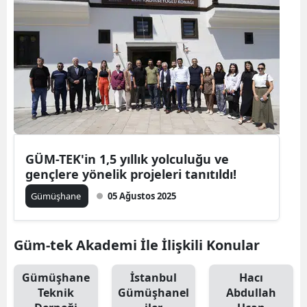
Malatya
Manisa
Kahramanmaraş
Mardin
Muğla
GÜM-TEK'in 1,5 yıllık yolculuğu ve
Muş
gençlere yönelik projeleri tanıtıldı!
Nevşehir
Gümüşhane
05 Ağustos 2025
Niğde
Güm-tek Akademi İle İlişkili Konular
Ordu
Rize
Gümüşhane
İstanbul
Hacı
Teknik
Gümüşhanel
Abdullah
Sakarya