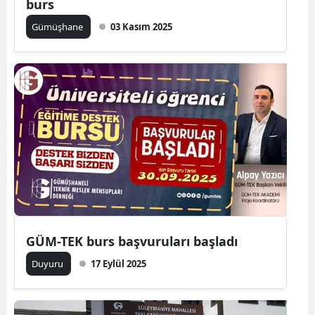
burs
Mersin
Gümüşhane
03 Kasım 2025
İstanbul
İzmir
Kars
Kastamonu
Kayseri
Kırklareli
Kırşehir
GÜM-TEK burs başvuruları başladı
Kocaeli
Duyuru
17 Eylül 2025
Konya
Kütahya