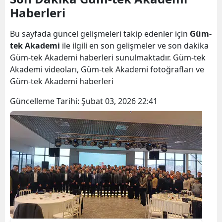
Haberleri
Bilecik
Bingöl
Bu sayfada güncel gelişmeleri takip edenler için
Güm-
tek Akademi
ile ilgili en son gelişmeler ve son dakika
Bitlis
Güm-tek Akademi haberleri sunulmaktadır. Güm-tek
Akademi videoları, Güm-tek Akademi fotoğrafları ve
Bolu
Güm-tek Akademi haberleri
Burdur
Güncelleme Tarihi:
Şubat 03, 2026 22:41
Bursa
Çanakkale
Çankırı
Çorum
Denizli
Diyarbakır