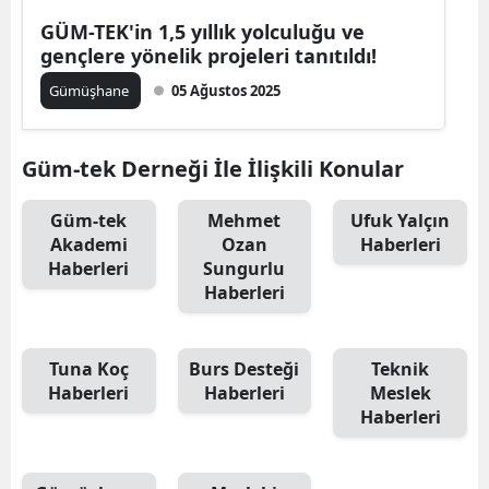
Edirne
GÜM-TEK'in 1,5 yıllık yolculuğu ve
gençlere yönelik projeleri tanıtıldı!
Elazığ
Gümüşhane
05 Ağustos 2025
Erzincan
Erzurum
Güm-tek Derneği İle İlişkili Konular
Eskişehir
Güm-tek
Mehmet
Ufuk Yalçın
Akademi
Ozan
Haberleri
Gaziantep
Haberleri
Sungurlu
Haberleri
Giresun
Gümüşhane
Tuna Koç
Burs Desteği
Teknik
Hakkari
Haberleri
Haberleri
Meslek
Haberleri
Hatay
Isparta