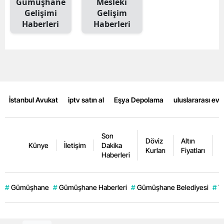
Gümüşhane
Mesleki
Gelişimi
Gelişim
Mersin
Haberleri
Haberleri
İstanbul
İzmir
Kars
Kastamonu
İstanbul Avukat
iptv satın al
Eşya Depolama
uluslararası ev
Kayseri
Son
Kırklareli
Döviz
Altın
K
Künye
İletişim
Dakika
Kurları
Fiyatları
F
Haberleri
Kırşehir
Kocaeli
#
Gümüşhane
#
Gümüşhane Haberleri
#
Gümüşhane Belediyesi
#
V
Konya
Kütahya