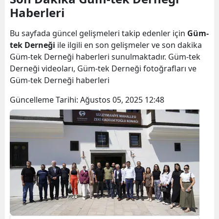
Haberleri
Bilecik
Bingöl
Bu sayfada güncel gelişmeleri takip edenler için
Güm-
tek Derneği
ile ilgili en son gelişmeler ve son dakika
Bitlis
Güm-tek Derneği haberleri sunulmaktadır. Güm-tek
Derneği videoları, Güm-tek Derneği fotoğrafları ve
Bolu
Güm-tek Derneği haberleri
Burdur
Güncelleme Tarihi:
Ağustos 05, 2025 12:48
Bursa
Çanakkale
Çankırı
Çorum
Denizli
Diyarbakır