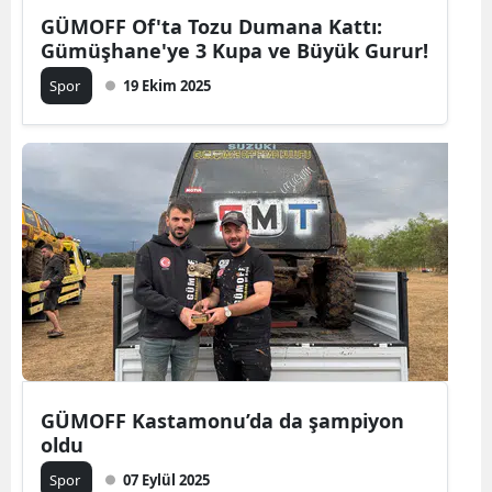
GÜMOFF Of'ta Tozu Dumana Kattı:
Yozgat
Gümüşhane'ye 3 Kupa ve Büyük Gurur!
Zonguldak
Spor
19 Ekim 2025
Aksaray
Bayburt
Karaman
Kırıkkale
Batman
Şırnak
Bartın
GÜMOFF Kastamonu’da da şampiyon
oldu
Ardahan
Spor
07 Eylül 2025
Iğdır