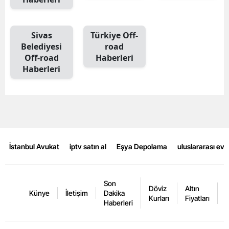
Sivas
Türkiye Off-
Belediyesi
road
Off-road
Haberleri
Haberleri
İstanbul Avukat
iptv satın al
Eşya Depolama
uluslararası ev
Son
Döviz
Altın
K
Künye
İletişim
Dakika
Kurları
Fiyatları
F
Haberleri