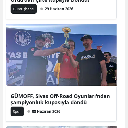
Edirne
Gümüşhane
29 Haziran 2026
Elazığ
Erzincan
Erzurum
Eskişehir
Gaziantep
Giresun
Gümüşhane
GÜMOFF, Sivas Off-Road Oyunları'ndan
Hakkari
şampiyonluk kupasıyla döndü
Spor
08 Haziran 2026
Hatay
Isparta