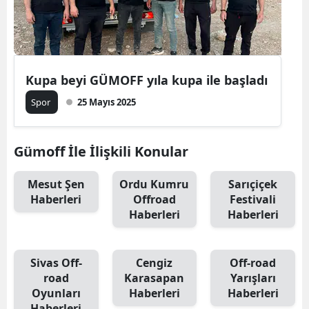
Kupa beyi GÜMOFF yıla kupa ile başladı
Spor
25 Mayıs 2025
Gümoff İle İlişkili Konular
Mesut Şen
Ordu Kumru
Sarıçiçek
Haberleri
Offroad
Festivali
Haberleri
Haberleri
Sivas Off-
Cengiz
Off-road
road
Karasapan
Yarışları
Oyunları
Haberleri
Haberleri
Haberleri