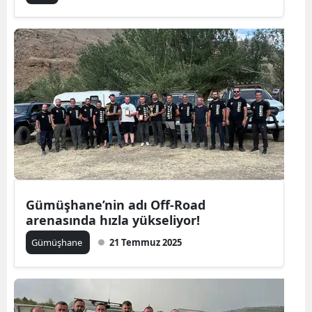
Yalova
Karabük
Kilis
Osmaniye
Düzce
Gümüşhane’nin adı Off-Road
arenasında hızla yükseliyor!
Gümüşhane
21 Temmuz 2025