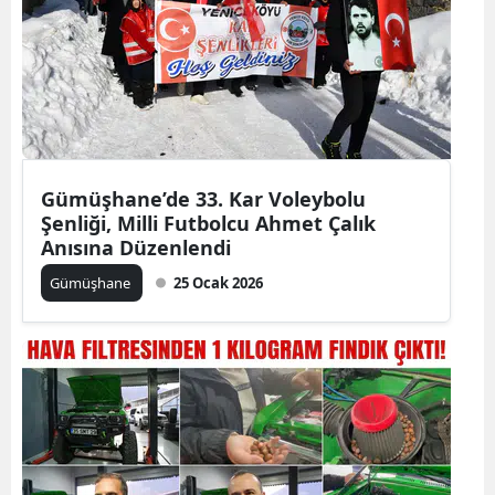
Malatya
Manisa
Kahramanmaraş
Mardin
Gümüşhane’de 33. Kar Voleybolu
Muğla
Şenliği, Milli Futbolcu Ahmet Çalık
Anısına Düzenlendi
Muş
Gümüşhane
25 Ocak 2026
Nevşehir
Niğde
Ordu
Rize
Sakarya