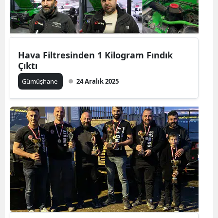
Samsun
Siirt
Hava Filtresinden 1 Kilogram Fındık
Sinop
Çıktı
Sivas
Gümüşhane
24 Aralık 2025
Tekirdağ
Tokat
Trabzon
Tunceli
Şanlıurfa
Uşak
Van