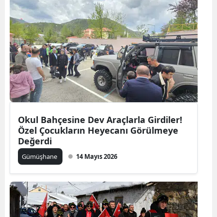
Mersin
İstanbul
İzmir
Kars
Kastamonu
Kayseri
Okul Bahçesine Dev Araçlarla Girdiler!
Özel Çocukların Heyecanı Görülmeye
Kırklareli
Değerdi
Kırşehir
Gümüşhane
14 Mayıs 2026
Kocaeli
Konya
Kütahya