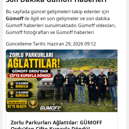
Bilecik
Bu sayfada güncel gelişmeleri takip edenler için
Bingöl
Gümoff
ile ilgili en son gelişmeler ve son dakika
Gümoff haberleri sunulmaktadır. Gümoff videoları,
Bitlis
Gümoff fotoğrafları ve Gümoff haberleri
Bolu
Güncelleme Tarihi:
Haziran 29, 2026 09:12
Burdur
Bursa
Çanakkale
Çankırı
Çorum
Denizli
Zorlu Parkurları Ağlattılar: GÜMOFF
Diyarbakır
Ordu’dan Çifte Kupayla Döndü!