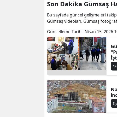
Son Dakika Gümsaş Ha
Bu sayfada güncel gelişmeleri takip
Gümsaş videoları, Gümsaş fotoğraf
Güncelleme Tarihi:
Nisan 15, 2026 1
Gü
"P
İş
İs
G
Na
ind
Si