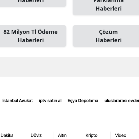
Haberleri
Parklanma
Haberleri
Mersin
İstanbul
82 Milyon Tl Ödeme
Çözüm
İzmir
Haberleri
Haberleri
Kars
Kastamonu
Kayseri
Kırklareli
Kırşehir
İstanbul Avukat
iptv satın al
Eşya Depolama
uluslararası evde
Kocaeli
Konya
 Dakika
Döviz
Altın
Kripto
Video
Kütahya