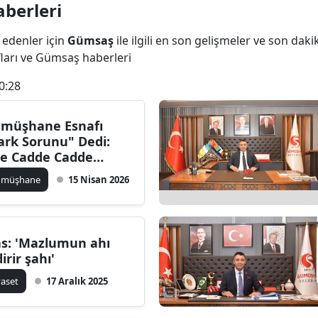
berleri
Bilecik
 edenler için
Gümsaş
ile ilgili en son gelişmeler ve son da
Bingöl
ları ve Gümsaş haberleri
Bitlis
0:28
Bolu
müşhane Esnafı
Burdur
ark Sorunu" Dedi:
te Cadde Cadde
Bursa
tenen Çözümler!
ümüşhane
15 Nisan 2026
Çanakkale
Çankırı
s: 'Mazlumun ahı
Çorum
irir şahı'
Denizli
yaset
17 Aralık 2025
Diyarbakır