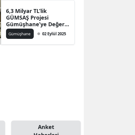
6,3 Milyar TL’lik
GÜMSAŞ Projesi
Gümüşhane’ye Değer
Katacak
Gümüşhane
02 Eylül 2025
Anket