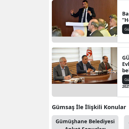
Ba
“H
G
GÜ
Ev
be
G
202
Gümsaş İle İlişkili Konular
Gümüşhane Belediyesi