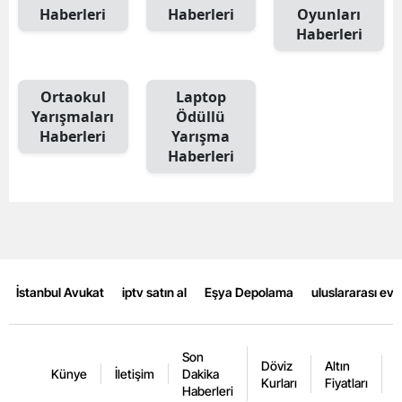
Haberleri
Haberleri
Oyunları
Mersin
Haberleri
İstanbul
Ortaokul
Laptop
İzmir
Yarışmaları
Ödüllü
Kars
Haberleri
Yarışma
Haberleri
Kastamonu
Kayseri
Kırklareli
Kırşehir
İstanbul Avukat
iptv satın al
Eşya Depolama
uluslararası ev
Kocaeli
Konya
Son
Döviz
Altın
K
Künye
İletişim
Dakika
Kurları
Fiyatları
F
Haberleri
Kütahya