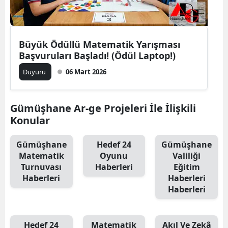
Edirne
Elazığ
Büyük Ödüllü Matematik Yarışması
Erzincan
Başvuruları Başladı! (Ödül Laptop!)
Duyuru
06 Mart 2026
Erzurum
Eskişehir
Gümüşhane Ar-ge Projeleri İle İlişkili
Gaziantep
Konular
Giresun
Gümüşhane
Hedef 24
Gümüşhane
Matematik
Oyunu
Valiliği
Gümüşhane
Turnuvası
Haberleri
Eğitim
Haberleri
Haberleri
Hakkari
Haberleri
Hatay
Isparta
Hedef 24
Matematik
Akıl Ve Zekâ