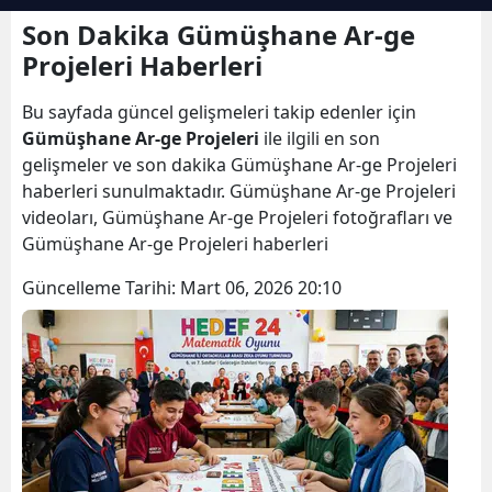
Bilecik
Son Dakika Gümüşhane Ar-ge
Projeleri Haberleri
Bingöl
Bu sayfada güncel gelişmeleri takip edenler için
Bitlis
Gümüşhane Ar-ge Projeleri
ile ilgili en son
Bolu
gelişmeler ve son dakika Gümüşhane Ar-ge Projeleri
haberleri sunulmaktadır. Gümüşhane Ar-ge Projeleri
Burdur
videoları, Gümüşhane Ar-ge Projeleri fotoğrafları ve
Gümüşhane Ar-ge Projeleri haberleri
Bursa
Güncelleme Tarihi:
Mart 06, 2026 20:10
Çanakkale
Çankırı
Çorum
Denizli
Diyarbakır