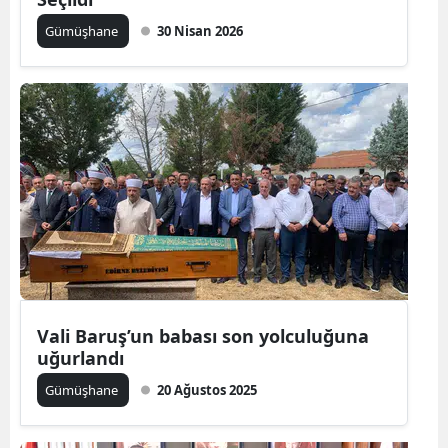
Malatya
Gümüşhane
30 Nisan 2026
Manisa
Kahramanmaraş
Mardin
Muğla
Muş
Nevşehir
Niğde
Vali Baruş’un babası son yolculuğuna
uğurlandı
Ordu
Gümüşhane
20 Ağustos 2025
Rize
Sakarya