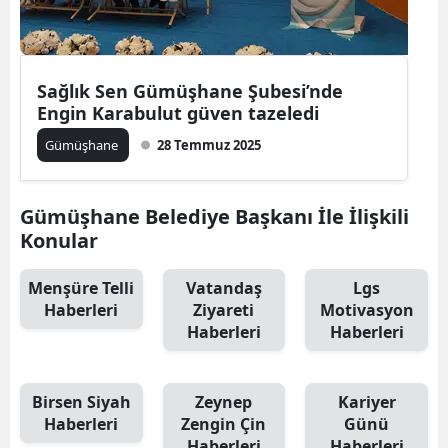
Yalova
Karabük
Sağlık Sen Gümüşhane Şubesi’nde
Engin Karabulut güven tazeledi
Kilis
Gümüşhane
28 Temmuz 2025
Osmaniye
Düzce
Gümüşhane Belediye Başkanı İle İlişkili
Konular
Menşüre Telli
Vatandaş
Lgs
Haberleri
Ziyareti
Motivasyon
Haberleri
Haberleri
Birsen Siyah
Zeynep
Kariyer
Haberleri
Zengin Çin
Günü
Haberleri
Haberleri