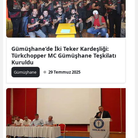
Yozgat
Zonguldak
Aksaray
Gümüşhane’de İki Teker Kardeşliği:
Bayburt
Türkchopper MC Gümüşhane Teşkilatı
Kuruldu
Karaman
Gümüşhane
29 Temmuz 2025
Kırıkkale
Batman
Şırnak
Bartın
Ardahan
Iğdır