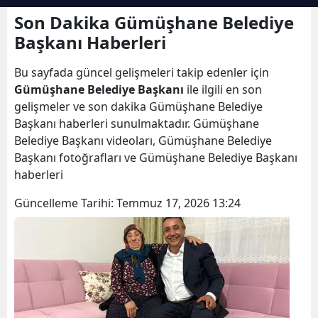
Bilecik
Son Dakika Gümüşhane Belediye
Başkanı Haberleri
Bingöl
Bu sayfada güncel gelişmeleri takip edenler için
Bitlis
Gümüşhane Belediye Başkanı
ile ilgili en son
Bolu
gelişmeler ve son dakika Gümüşhane Belediye
Başkanı haberleri sunulmaktadır. Gümüşhane
Burdur
Belediye Başkanı videoları, Gümüşhane Belediye
Başkanı fotoğrafları ve Gümüşhane Belediye Başkanı
Bursa
haberleri
Çanakkale
Güncelleme Tarihi:
Temmuz 17, 2026 13:24
Çankırı
Çorum
Denizli
Diyarbakır