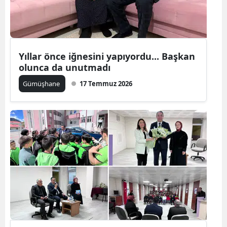
Edirne
Elazığ
Erzincan
Yıllar önce iğnesini yapıyordu... Başkan
olunca da unutmadı
Erzurum
Gümüşhane
17 Temmuz 2026
Eskişehir
Gaziantep
Giresun
Gümüşhane
Hakkari
Hatay
Isparta