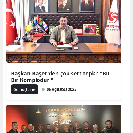
Samsun
Siirt
Sinop
Sivas
Tekirdağ
Tokat
Başkan Başer'den çok sert tepki: "Bu
Bir Komplodur!"
Trabzon
Gümüşhane
06 Ağustos 2025
Tunceli
Şanlıurfa
Uşak
Van