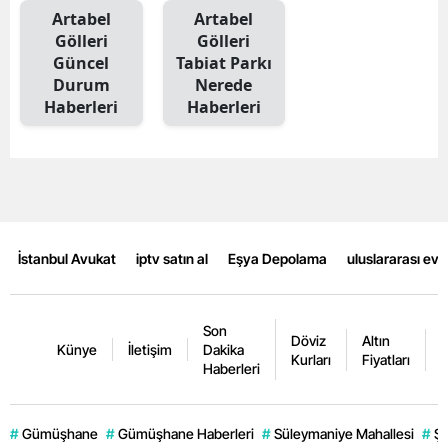
Artabel
Artabel
Malatya
Gölleri
Gölleri
Güncel
Tabiat Parkı
Manisa
Durum
Nerede
Haberleri
Haberleri
Kahramanmaraş
Mardin
Muğla
Muş
İstanbul Avukat
iptv satın al
Eşya Depolama
uluslararası ev
Nevşehir
Niğde
Son
Döviz
Altın
K
Künye
İletişim
Dakika
Ordu
Kurları
Fiyatları
F
Haberleri
Rize
#
Gümüşhane
#
Gümüşhane Haberleri
#
Süleymaniye Mahallesi
#
Şi
Sakarya