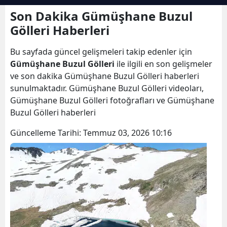
Bilecik
Son Dakika Gümüşhane Buzul
Gölleri Haberleri
Bingöl
Bu sayfada güncel gelişmeleri takip edenler için
Bitlis
Gümüşhane Buzul Gölleri
ile ilgili en son gelişmeler
Bolu
ve son dakika Gümüşhane Buzul Gölleri haberleri
sunulmaktadır. Gümüşhane Buzul Gölleri videoları,
Burdur
Gümüşhane Buzul Gölleri fotoğrafları ve Gümüşhane
Buzul Gölleri haberleri
Bursa
Güncelleme Tarihi:
Temmuz 03, 2026 10:16
Çanakkale
Çankırı
Çorum
Denizli
Diyarbakır