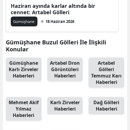
Haziran ayında karlar altında bir
Mersin
cennet: Artabel Gölleri
İstanbul
Gümüşhane
18 Haziran 2026
İzmir
Gümüşhane Buzul Gölleri İle İlişkili
Kars
Konular
Kastamonu
Gümüşhane
Artabel Dron
Artabel
Kayseri
Karlı Zirveler
Görüntüleri
Gölleri
Haberleri
Haberleri
Temmuz Karı
Kırklareli
Haberleri
Kırşehir
Mehmet Akif
Karlı Zirveler
Dağ Gölleri
Kocaeli
Yılmaz
Haberleri
Haberleri
Haberleri
Konya
Kütahya