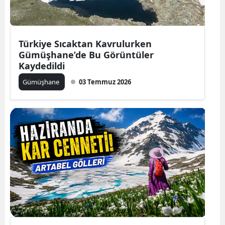
Edirne
Elazığ
Türkiye Sıcaktan Kavrulurken
Erzincan
Gümüşhane’de Bu Görüntüler
Kaydedildi
Erzurum
Gümüşhane
03 Temmuz 2026
Eskişehir
Gaziantep
Giresun
Gümüşhane
Hakkari
Hatay
Isparta