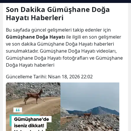
Bilecik
Son Dakika Gümüşhane Doğa
Hayatı Haberleri
Bingöl
Bu sayfada güncel gelişmeleri takip edenler için
Bitlis
Gümüşhane Doğa Hayatı
ile ilgili en son gelişmeler
Bolu
ve son dakika Gümüşhane Doğa Hayatı haberleri
sunulmaktadır. Gümüşhane Doğa Hayatı videoları,
Burdur
Gümüşhane Doğa Hayatı fotoğrafları ve Gümüşhane
Doğa Hayatı haberleri
Bursa
Güncelleme Tarihi:
Nisan 18, 2026 22:02
Çanakkale
Çankırı
Çorum
Denizli
Diyarbakır