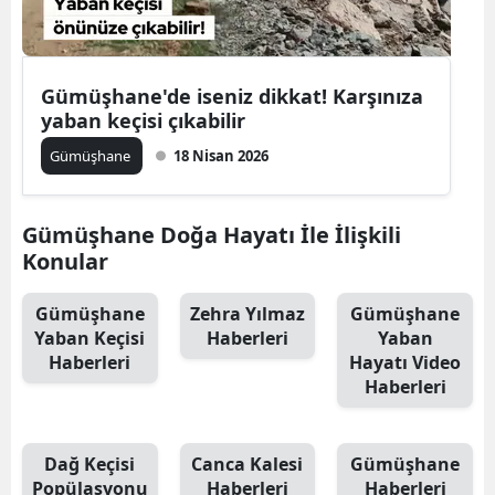
Edirne
Elazığ
Gümüşhane'de iseniz dikkat! Karşınıza
Erzincan
yaban keçisi çıkabilir
Gümüşhane
18 Nisan 2026
Erzurum
Eskişehir
Gümüşhane Doğa Hayatı İle İlişkili
Gaziantep
Konular
Giresun
Gümüşhane
Zehra Yılmaz
Gümüşhane
Yaban Keçisi
Haberleri
Yaban
Gümüşhane
Haberleri
Hayatı Video
Haberleri
Hakkari
Hatay
Dağ Keçisi
Canca Kalesi
Gümüşhane
Isparta
Popülasyonu
Haberleri
Haberleri