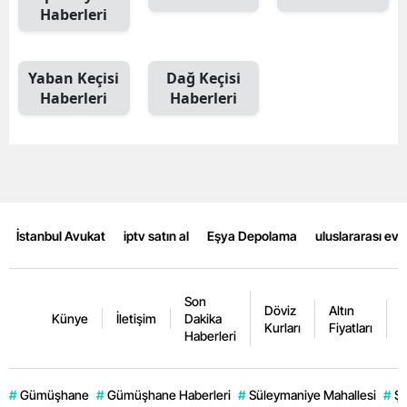
Haberleri
Mersin
İstanbul
Yaban Keçisi
Dağ Keçisi
Haberleri
Haberleri
İzmir
Kars
Kastamonu
Kayseri
İstanbul Avukat
iptv satın al
Eşya Depolama
uluslararası ev
Kırklareli
Kırşehir
Son
Döviz
Altın
K
Künye
İletişim
Dakika
Kocaeli
Kurları
Fiyatları
F
Haberleri
Konya
#
Gümüşhane
#
Gümüşhane Haberleri
#
Süleymaniye Mahallesi
#
Şi
Kütahya