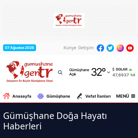
Adana
Adıyaman
Afyonkarahisar
Künye
İletişim
07 Ağustos 2026
Ağrı
32
°
Amasya
DOLAR
Gümüşhane
Açık
47,6937
%0.1
Ankara
Antalya
MENÜ
Anasayfa
Gümüşhane
Vefat İlanları
Gurbe
Artvin
Gümüşhane Doğa Hayatı
Aydın
Haberleri
Balıkesir