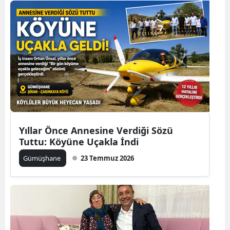
Malatya
Manisa
Kahramanmaraş
Mardin
Muğla
Muş
Yıllar Önce Annesine Verdiği Sözü
Tuttu: Köyüne Uçakla İndi
Nevşehir
Gümüşhane
23 Temmuz 2026
Niğde
Ordu
Rize
Sakarya