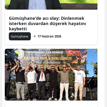
Yozgat
Gümüşhane'de acı olay: Dinlenmek
Zonguldak
isterken duvardan düşerek hayatını
kaybetti
Aksaray
Gümüşhane
17 Haziran 2026
Bayburt
Karaman
Kırıkkale
Batman
Şırnak
Bartın
Ardahan
Iğdır