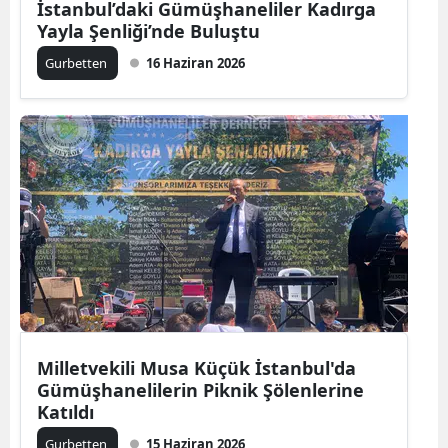
İstanbul’daki Gümüşhaneliler Kadırga
Yayla Şenliği’nde Buluştu
Yalova
Gurbetten
16 Haziran 2026
Karabük
Kilis
Osmaniye
Düzce
Milletvekili Musa Küçük İstanbul'da
Gümüşhanelilerin Piknik Şölenlerine
Katıldı
Gurbetten
15 Haziran 2026