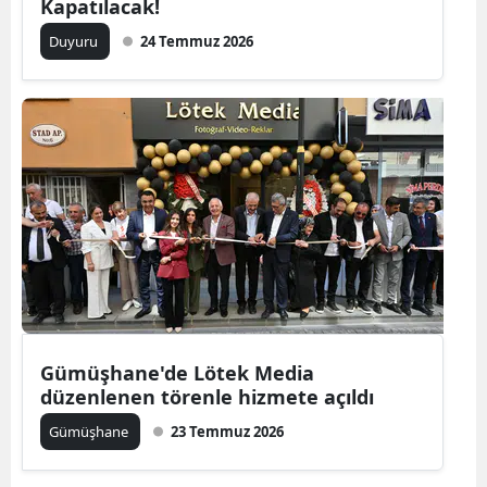
Kapatılacak!
Mersin
Duyuru
24 Temmuz 2026
İstanbul
İzmir
Kars
Kastamonu
Kayseri
Kırklareli
Kırşehir
Gümüşhane'de Lötek Media
Kocaeli
düzenlenen törenle hizmete açıldı
Konya
Gümüşhane
23 Temmuz 2026
Kütahya