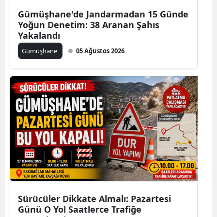
Edirne
Gümüşhane'de Jandarmadan 15 Günde
Yoğun Denetim: 38 Aranan Şahıs
Elazığ
Yakalandı
Gümüşhane
05 Ağustos 2026
Erzincan
Erzurum
Eskişehir
Gaziantep
Giresun
Gümüşhane
Hakkari
Hatay
Sürücüler Dikkate Almalı: Pazartesi
Günü O Yol Saatlerce Trafiğe
Isparta