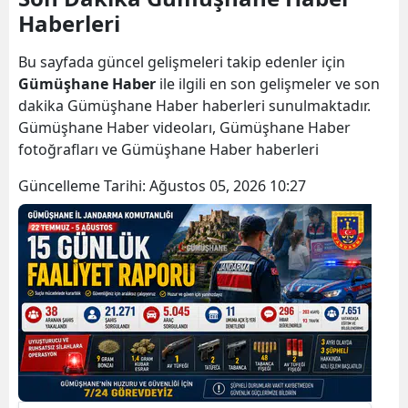
Haberleri
Bilecik
Bingöl
Bu sayfada güncel gelişmeleri takip edenler için
Gümüşhane Haber
ile ilgili en son gelişmeler ve son
Bitlis
dakika Gümüşhane Haber haberleri sunulmaktadır.
Gümüşhane Haber videoları, Gümüşhane Haber
Bolu
fotoğrafları ve Gümüşhane Haber haberleri
Burdur
Güncelleme Tarihi:
Ağustos 05, 2026 10:27
Bursa
Çanakkale
Çankırı
Çorum
Denizli
Diyarbakır