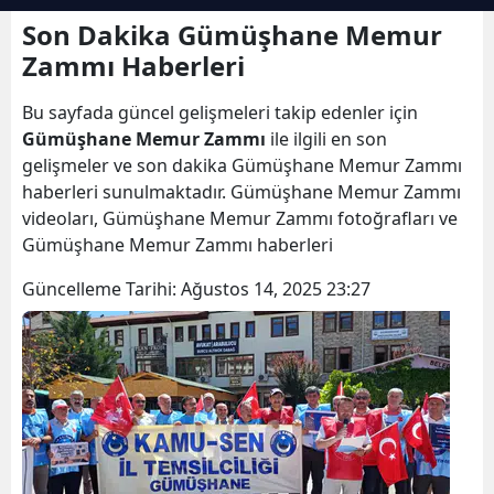
Bilecik
Son Dakika Gümüşhane Memur
Zammı Haberleri
Bingöl
Bu sayfada güncel gelişmeleri takip edenler için
Bitlis
Gümüşhane Memur Zammı
ile ilgili en son
Bolu
gelişmeler ve son dakika Gümüşhane Memur Zammı
haberleri sunulmaktadır. Gümüşhane Memur Zammı
Burdur
videoları, Gümüşhane Memur Zammı fotoğrafları ve
Gümüşhane Memur Zammı haberleri
Bursa
Güncelleme Tarihi:
Ağustos 14, 2025 23:27
Çanakkale
Çankırı
Çorum
Denizli
Diyarbakır