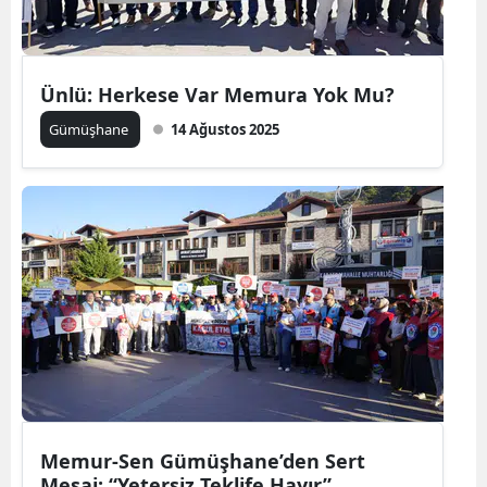
Edirne
Elazığ
Ünlü: Herkese Var Memura Yok Mu?
Erzincan
Gümüşhane
14 Ağustos 2025
Erzurum
Eskişehir
Gaziantep
Giresun
Gümüşhane
Hakkari
Hatay
Memur-Sen Gümüşhane’den Sert
Isparta
Mesaj: “Yetersiz Teklife Hayır”