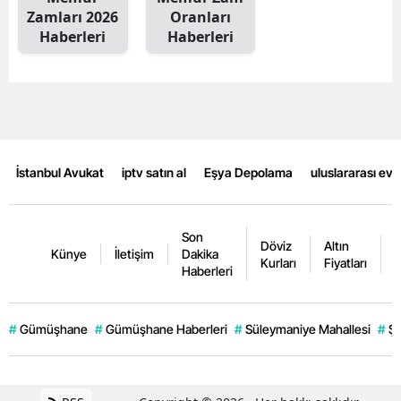
Zamları 2026
Oranları
Malatya
Haberleri
Haberleri
Manisa
Kahramanmaraş
Mardin
İstanbul Avukat
iptv satın al
Eşya Depolama
uluslararası ev
Muğla
Muş
Son
Döviz
Altın
K
Nevşehir
Künye
İletişim
Dakika
Kurları
Fiyatları
F
Haberleri
Niğde
Ordu
#
Gümüşhane
#
Gümüşhane Haberleri
#
Süleymaniye Mahallesi
#
Şi
Rize
Sakarya