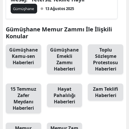
Mersin
Gümüşhane
13 Ağustos 2025
İstanbul
Gümüşhane Memur Zammı İle İlişkili
İzmir
Konular
Kars
Gümüşhane
Gümüşhane
Toplu
Kastamonu
Kamu-sen
Emekli
Sözleşme
Haberleri
Zammı
Protestosu
Kayseri
Haberleri
Haberleri
Kırklareli
15 Temmuz
Hayat
Zam Teklifi
Kırşehir
Zafer
Pahalılığı
Haberleri
Meydanı
Haberleri
Kocaeli
Haberleri
Konya
Kütahya
Memur
Memur Zam