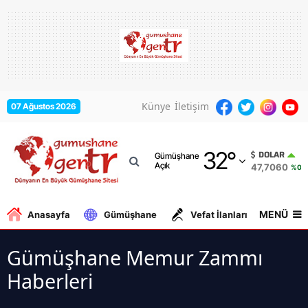
Adana
Adıyaman
Afyonkarahisar
Künye
İletişim
07 Ağustos 2026
Ağrı
32
°
Amasya
DOLAR
Gümüşhane
Açık
47,7060
%0.1
Ankara
Antalya
MENÜ
Anasayfa
Gümüşhane
Vefat İlanları
Gurbe
Artvin
Gümüşhane Memur Zammı
Aydın
Haberleri
Balıkesir