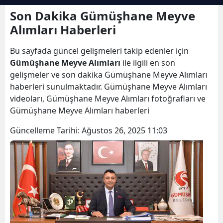
Bilecik
Son Dakika Gümüşhane Meyve
Alımları Haberleri
Bingöl
Bu sayfada güncel gelişmeleri takip edenler için
Bitlis
Gümüşhane Meyve Alımları
ile ilgili en son
Bolu
gelişmeler ve son dakika Gümüşhane Meyve Alımları
haberleri sunulmaktadır. Gümüşhane Meyve Alımları
Burdur
videoları, Gümüşhane Meyve Alımları fotoğrafları ve
Gümüşhane Meyve Alımları haberleri
Bursa
Güncelleme Tarihi:
Ağustos 26, 2025 11:03
Çanakkale
Çankırı
Çorum
Denizli
Diyarbakır