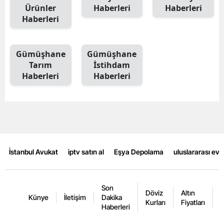
Ürünler
Haberleri
Haberleri
Mersin
Haberleri
İstanbul
Gümüşhane
Gümüşhane
İzmir
Tarım
İstihdam
Kars
Haberleri
Haberleri
Kastamonu
Kayseri
Kırklareli
İstanbul Avukat
iptv satın al
Eşya Depolama
uluslararası ev
Kırşehir
Kocaeli
Son
Döviz
Altın
K
Künye
İletişim
Dakika
Konya
Kurları
Fiyatları
F
Haberleri
Kütahya