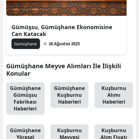
Edirne
Elazığ
Gümüşsu, Gümüşhane Ekonomisine
Erzincan
Can Katacak
Gümüşhane
26 Ağustos 2025
Erzurum
Eskişehir
Gümüşhane Meyve Alımları İle İlişkili
Gaziantep
Konular
Giresun
Gümüşhane
Gümüşhane
Kuşburnu
Gümüşsu
Kuşburnu
Alımı
Gümüşhane
Fabrikası
Haberleri
Haberleri
Haberleri
Hakkari
Hatay
Gümüşhane
Kuşburnu
Kuşburnu
Isparta
Yöresel
Meyvesi
Alım Fiyatı