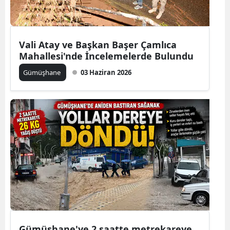
Edirne
Elazığ
Vali Atay ve Başkan Başer Çamlıca
Erzincan
Mahallesi'nde İncelemelerde Bulundu
Gümüşhane
03 Haziran 2026
Erzurum
Eskişehir
Gaziantep
Giresun
Gümüşhane
Hakkari
Hatay
Isparta
Gümüşhane'ye 2 saatte metrekareye