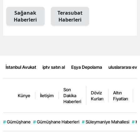
Malatya
Sağanak
Terasubat
Haberleri
Haberleri
Manisa
Kahramanmaraş
Mardin
Muğla
İstanbul Avukat
iptv satın al
Eşya Depolama
uluslararası ev
Muş
Nevşehir
Son
Döviz
Altın
K
Künye
İletişim
Dakika
Kurları
Fiyatları
F
Niğde
Haberleri
Ordu
#
Gümüşhane
#
Gümüşhane Haberleri
#
Süleymaniye Mahallesi
#
Ke
Rize
Sakarya