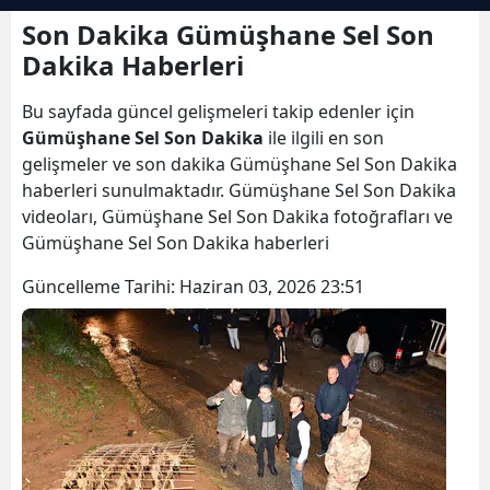
Bilecik
Son Dakika Gümüşhane Sel Son
Dakika Haberleri
Bingöl
Bu sayfada güncel gelişmeleri takip edenler için
Bitlis
Gümüşhane Sel Son Dakika
ile ilgili en son
Bolu
gelişmeler ve son dakika Gümüşhane Sel Son Dakika
haberleri sunulmaktadır. Gümüşhane Sel Son Dakika
Burdur
videoları, Gümüşhane Sel Son Dakika fotoğrafları ve
Gümüşhane Sel Son Dakika haberleri
Bursa
Güncelleme Tarihi:
Haziran 03, 2026 23:51
Çanakkale
Çankırı
Çorum
Denizli
Diyarbakır