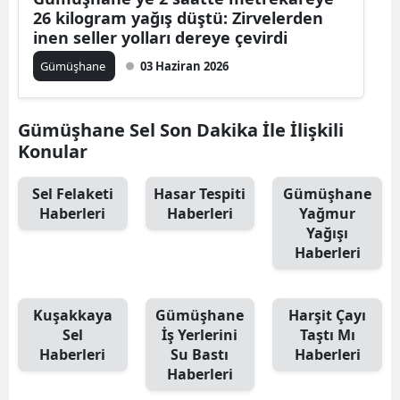
26 kilogram yağış düştü: Zirvelerden
Mersin
inen seller yolları dereye çevirdi
İstanbul
Gümüşhane
03 Haziran 2026
İzmir
Gümüşhane Sel Son Dakika İle İlişkili
Kars
Konular
Kastamonu
Sel Felaketi
Hasar Tespiti
Gümüşhane
Kayseri
Haberleri
Haberleri
Yağmur
Yağışı
Kırklareli
Haberleri
Kırşehir
Kuşakkaya
Gümüşhane
Harşit Çayı
Kocaeli
Sel
İş Yerlerini
Taştı Mı
Haberleri
Su Bastı
Haberleri
Konya
Haberleri
Kütahya