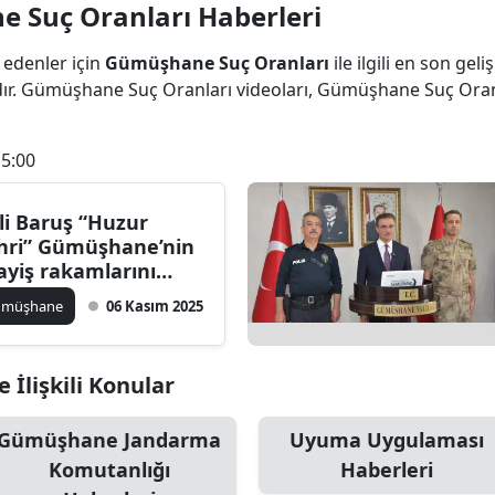
 Suç Oranları Haberleri
Bilecik
 edenler için
Gümüşhane Suç Oranları
ile ilgili en son g
Bingöl
dır. Gümüşhane Suç Oranları videoları, Gümüşhane Suç Ora
Bitlis
15:00
Bolu
Burdur
li Baruş “Huzur
hri” Gümüşhane’nin
Bursa
ayiş rakamlarını
ıkladı
Çanakkale
ümüşhane
06 Kasım 2025
Çankırı
İlişkili Konular
Çorum
Denizli
Gümüşhane Jandarma
Uyuma Uygulaması
Komutanlığı
Haberleri
Diyarbakır