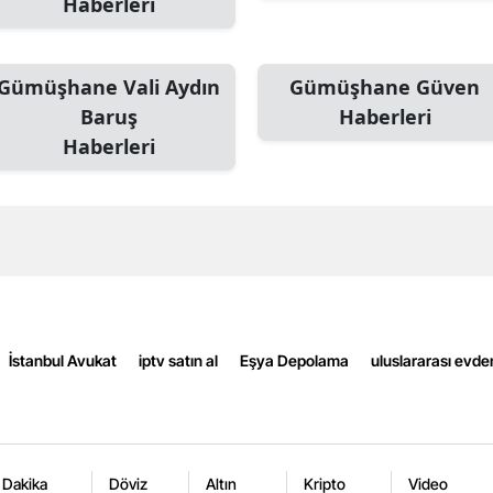
Haberleri
Edirne
Elazığ
Gümüşhane Vali Aydın
Gümüşhane Güven
Baruş
Haberleri
Erzincan
Haberleri
Erzurum
Eskişehir
Gaziantep
Giresun
Gümüşhane
İstanbul Avukat
iptv satın al
Eşya Depolama
uluslararası evde
Hakkari
Hatay
Isparta
 Dakika
Döviz
Altın
Kripto
Video