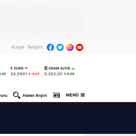
Künye
İletişim
EURO
GRAM ALTIN
54,9861
6.502,00
.05
%-0.07
% 0,09
MENÜ
yuru
Haber Arşivi
Gazete Manşetleri
Nöbetçi Ec