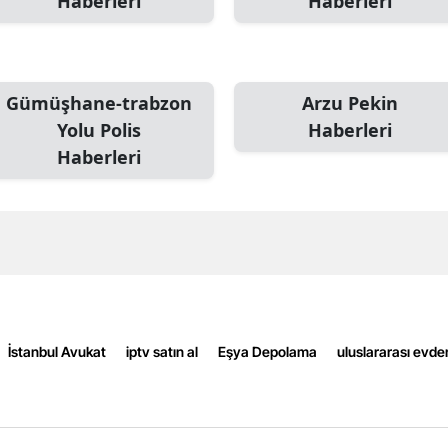
Haberleri
Haberleri
Edirne
Elazığ
Gümüşhane-trabzon
Arzu Pekin
Erzincan
Yolu Polis
Haberleri
Erzurum
Haberleri
Eskişehir
Gaziantep
Giresun
Gümüşhane
İstanbul Avukat
iptv satın al
Eşya Depolama
uluslararası evde
Hakkari
Hatay
Isparta