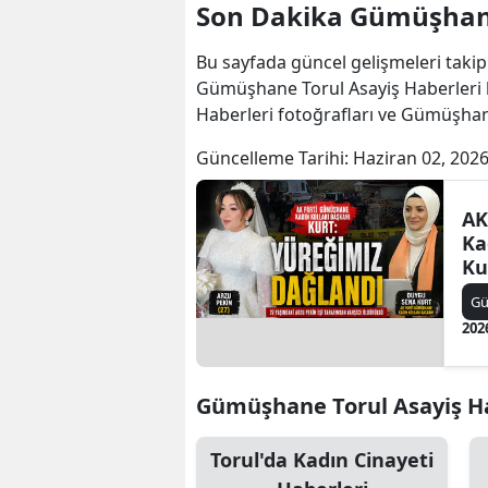
Son Dakika Gümüşhane 
Bu sayfada güncel gelişmeleri takip
Gümüşhane Torul Asayiş Haberleri 
Haberleri fotoğrafları ve Gümüşhan
Güncelleme Tarihi:
Haziran 02, 2026
AK
Ka
Ku
da
G
202
Gümüşhane Torul Asayiş Habe
Torul'da Kadın Cinayeti