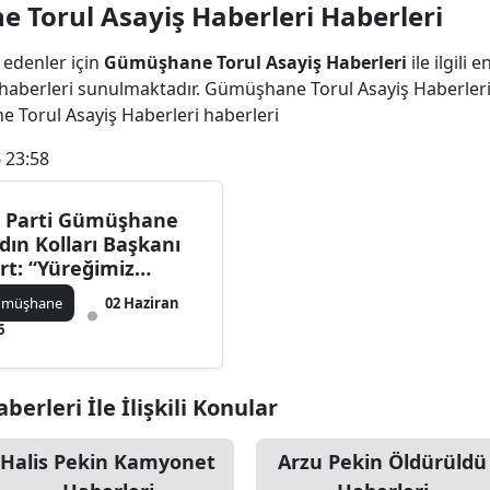
Torul Asayiş Haberleri Haberleri
Bilecik
 edenler için
Gümüşhane Torul Asayiş Haberleri
ile ilgili
Bingöl
haberleri sunulmaktadır. Gümüşhane Torul Asayiş Haberleri
Bitlis
e Torul Asayiş Haberleri haberleri
 23:58
Bolu
Burdur
 Parti Gümüşhane
dın Kolları Başkanı
Bursa
rt: “Yüreğimiz
ğlandı”
Çanakkale
ümüşhane
02 Haziran
6
Çankırı
Çorum
rleri İle İlişkili Konular
Denizli
Halis Pekin Kamyonet
Arzu Pekin Öldürüldü
Diyarbakır