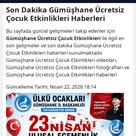
Bilecik
Son Dakika Gümüşhane Ücretsiz
Çocuk Etkinlikleri Haberleri
Bingöl
Bu sayfada güncel gelişmeleri takip edenler için
Bitlis
Gümüşhane Ücretsiz Çocuk Etkinlikleri
ile ilgili en
Bolu
son gelişmeler ve son dakika Gümüşhane Ücretsiz
Çocuk Etkinlikleri haberleri sunulmaktadır.
Burdur
Gümüşhane Ücretsiz Çocuk Etkinlikleri videoları,
Gümüşhane Ücretsiz Çocuk Etkinlikleri fotoğrafları ve
Bursa
Gümüşhane Ücretsiz Çocuk Etkinlikleri haberleri
Çanakkale
Güncelleme Tarihi:
Nisan 22, 2026 18:14
Çankırı
Çorum
Denizli
Diyarbakır