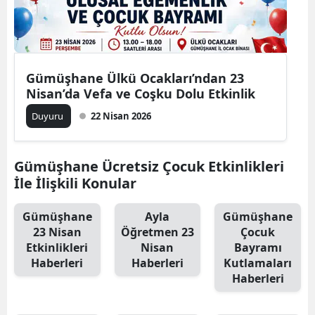
Edirne
Elazığ
Erzincan
Gümüşhane Ülkü Ocakları’ndan 23
Nisan’da Vefa ve Coşku Dolu Etkinlik
Erzurum
Duyuru
22 Nisan 2026
Eskişehir
Gaziantep
Gümüşhane Ücretsiz Çocuk Etkinlikleri
İle İlişkili Konular
Giresun
Gümüşhane
Ayla
Gümüşhane
Gümüşhane
23 Nisan
Öğretmen 23
Çocuk
Etkinlikleri
Nisan
Bayramı
Hakkari
Haberleri
Haberleri
Kutlamaları
Hatay
Haberleri
Isparta