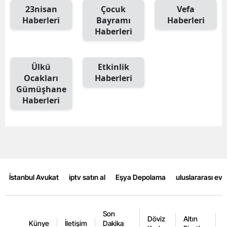
23nisan
Çocuk
Vefa
Mersin
Haberleri
Bayramı
Haberleri
Haberleri
İstanbul
İzmir
Ülkü
Etkinlik
Kars
Ocakları
Haberleri
Gümüşhane
Kastamonu
Haberleri
Kayseri
Kırklareli
Kırşehir
İstanbul Avukat
iptv satın al
Eşya Depolama
uluslararası ev
Kocaeli
Konya
Son
Döviz
Altın
K
Kütahya
Künye
İletişim
Dakika