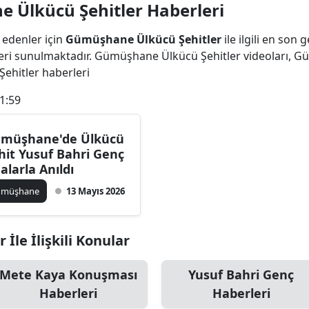
 Ülkücü Şehitler Haberleri
Bilecik
 edenler için
Gümüşhane Ülkücü Şehitler
ile ilgili en son
Bingöl
ri sunulmaktadır. Gümüşhane Ülkücü Şehitler videoları, G
Bitlis
ehitler haberleri
1:59
Bolu
Burdur
müşhane'de Ülkücü
hit Yusuf Bahri Genç
Bursa
alarla Anıldı
Çanakkale
ümüşhane
13 Mayıs 2026
Çankırı
le İlişkili Konular
Çorum
Denizli
Mete Kaya Konuşması
Yusuf Bahri Genç
Haberleri
Haberleri
Diyarbakır