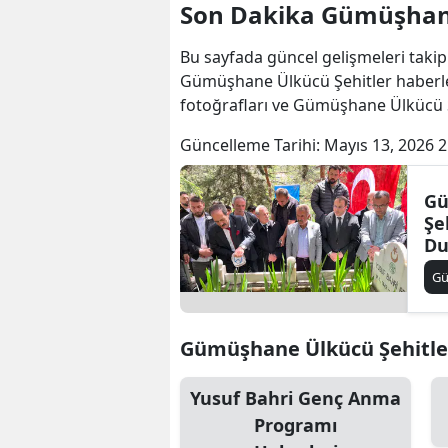
Son Dakika Gümüşhane
Bu sayfada güncel gelişmeleri takip
Gümüşhane Ülkücü Şehitler haberle
fotoğrafları ve Gümüşhane Ülkücü Ş
Güncelleme Tarihi:
Mayıs 13, 2026 2
Gü
Şe
Du
G
Gümüşhane Ülkücü Şehitler İ
Yusuf Bahri Genç Anma
Programı