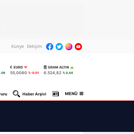
Künye
İletişim
EURO
GRAM ALTIN
55,0080
6.524,82
.06
%-0.01
% 0,44
MENÜ
yuru
Haber Arşivi
Gazete Manşetleri
Nöbetçi Ec