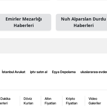
Edirne
Elazığ
Emirler Mezarlığı
Nuh Alparslan Durdu
Haberleri
Haberleri
Erzincan
Erzurum
Eskişehir
Gaziantep
Giresun
İstanbul Avukat
iptv satın al
Eşya Depolama
uluslararası evde
Gümüşhane
Hakkari
Hatay
 Dakika
Döviz
Altın
Kripto
Video
erleri
Kurları
Fiyatları
Fiyatları
Galeriler
Isparta