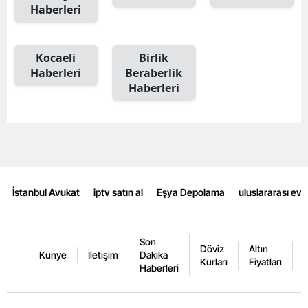
Haberleri
Mersin
İstanbul
Kocaeli
Birlik
Haberleri
Beraberlik
İzmir
Haberleri
Kars
Kastamonu
Kayseri
Kırklareli
İstanbul Avukat
iptv satın al
Eşya Depolama
uluslararası ev
Kırşehir
Son
Kocaeli
Döviz
Altın
K
Künye
İletişim
Dakika
Kurları
Fiyatları
F
Haberleri
Konya
Kütahya