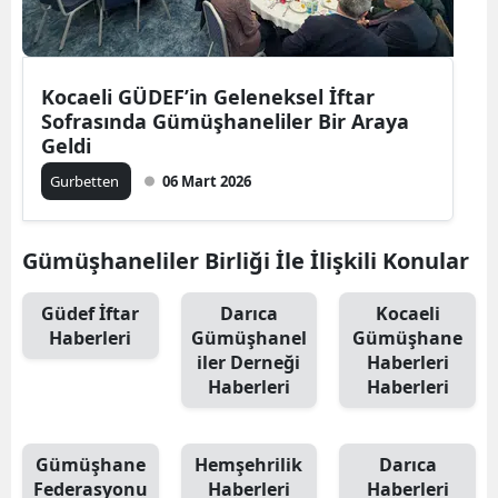
Edirne
Elazığ
Kocaeli GÜDEF’in Geleneksel İftar
Erzincan
Sofrasında Gümüşhaneliler Bir Araya
Geldi
Erzurum
Gurbetten
06 Mart 2026
Eskişehir
Gaziantep
Gümüşhaneliler Birliği İle İlişkili Konular
Giresun
Güdef İftar
Darıca
Kocaeli
Haberleri
Gümüşhanel
Gümüşhane
Gümüşhane
iler Derneği
Haberleri
Haberleri
Haberleri
Hakkari
Hatay
Gümüşhane
Hemşehrilik
Darıca
Isparta
Federasyonu
Haberleri
Haberleri