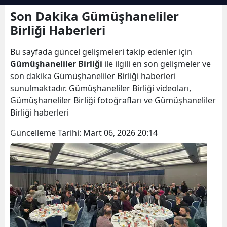
Bilecik
Son Dakika Gümüşhaneliler
Birliği Haberleri
Bingöl
Bu sayfada güncel gelişmeleri takip edenler için
Bitlis
Gümüşhaneliler Birliği
ile ilgili en son gelişmeler ve
Bolu
son dakika Gümüşhaneliler Birliği haberleri
sunulmaktadır. Gümüşhaneliler Birliği videoları,
Burdur
Gümüşhaneliler Birliği fotoğrafları ve Gümüşhaneliler
Birliği haberleri
Bursa
Güncelleme Tarihi:
Mart 06, 2026 20:14
Çanakkale
Çankırı
Çorum
Denizli
Diyarbakır