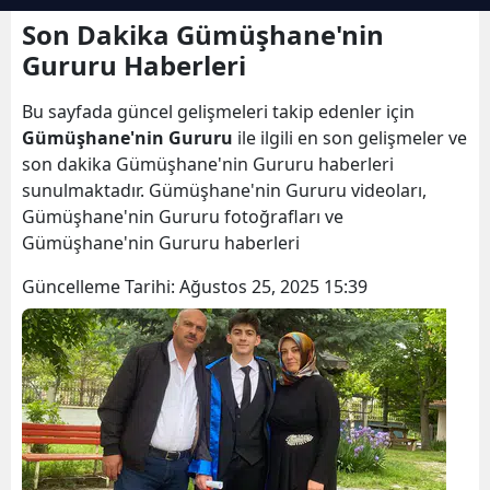
Bilecik
Son Dakika Gümüşhane'nin
Gururu Haberleri
Bingöl
Bu sayfada güncel gelişmeleri takip edenler için
Bitlis
Gümüşhane'nin Gururu
ile ilgili en son gelişmeler ve
Bolu
son dakika Gümüşhane'nin Gururu haberleri
sunulmaktadır. Gümüşhane'nin Gururu videoları,
Burdur
Gümüşhane'nin Gururu fotoğrafları ve
Gümüşhane'nin Gururu haberleri
Bursa
Güncelleme Tarihi:
Ağustos 25, 2025 15:39
Çanakkale
Çankırı
Çorum
Denizli
Diyarbakır