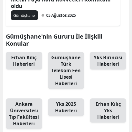
oldu
Mersin
Gümüşhane
05 Ağustos 2025
İstanbul
İzmir
Gümüşhane'nin Gururu İle İlişkili
Konular
Kars
Kastamonu
Erhan Kılıç
Gümüşhane
Yks Birincisi
Haberleri
Türk
Haberleri
Kayseri
Telekom Fen
Lisesi
Kırklareli
Haberleri
Kırşehir
Ankara
Yks 2025
Erhan Kılıç
Kocaeli
Üniversitesi
Haberleri
Yks
Tıp Fakültesi
Haberleri
Konya
Haberleri
Kütahya