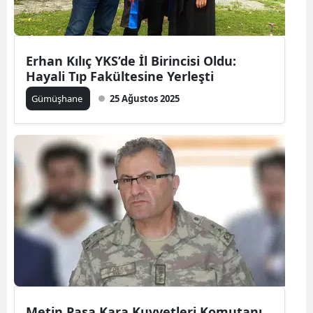
Edirne
Elazığ
Erhan Kılıç YKS’de İl Birincisi Oldu:
Erzincan
Hayali Tıp Fakültesine Yerleşti
Gümüşhane
25 Ağustos 2025
Erzurum
Eskişehir
Gaziantep
Giresun
Gümüşhane
Hakkari
Hatay
Isparta
Metin Paşa Kara Kuvvetleri Komutanı