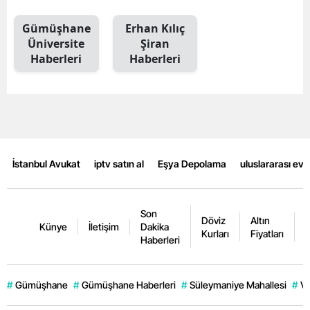
Malatya
Gümüşhane
Erhan Kılıç
Üniversite
Şiran
Manisa
Haberleri
Haberleri
Kahramanmaraş
Mardin
Muğla
Muş
İstanbul Avukat
iptv satın al
Eşya Depolama
uluslararası ev
Nevşehir
Son
Niğde
Döviz
Altın
K
Künye
İletişim
Dakika
Kurları
Fiyatları
F
Haberleri
Ordu
Rize
#
Gümüşhane
#
Gümüşhane Haberleri
#
Süleymaniye Mahallesi
#
Ve
Sakarya