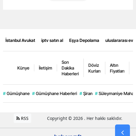
Malatya
Manisa
Kahramanmaraş
İstanbul Avukat
iptv satın al
Eşya Depolama
uluslararası ev
Mardin
Muğla
Son
Döviz
Altın
K
Künye
İletişim
Dakika
Kurları
Fiyatları
F
Muş
Haberleri
Nevşehir
#
Gümüşhane
#
Gümüşhane Haberleri
#
Şiran
#
Süleymaniye Mahall
Niğde
Ordu
RSS
Copyright © 2026 . Her hakkı saklıdır.
Rize
Sakarya