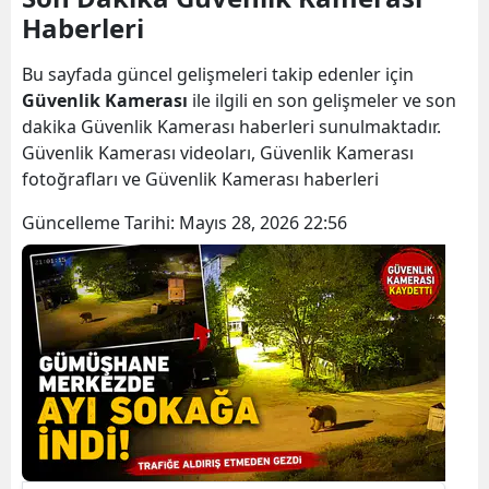
Haberleri
Bilecik
Bingöl
Bu sayfada güncel gelişmeleri takip edenler için
Güvenlik Kamerası
ile ilgili en son gelişmeler ve son
Bitlis
dakika Güvenlik Kamerası haberleri sunulmaktadır.
Güvenlik Kamerası videoları, Güvenlik Kamerası
Bolu
fotoğrafları ve Güvenlik Kamerası haberleri
Burdur
Güncelleme Tarihi:
Mayıs 28, 2026 22:56
Bursa
Çanakkale
Çankırı
Çorum
Denizli
Diyarbakır