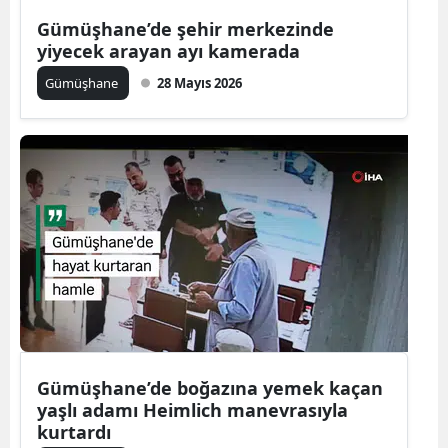
Edirne
Gümüşhane’de şehir merkezinde
yiyecek arayan ayı kamerada
Elazığ
Gümüşhane
28 Mayıs 2026
Erzincan
Erzurum
Eskişehir
Gaziantep
Giresun
Gümüşhane
Hakkari
Gümüşhane’de boğazına yemek kaçan
Hatay
yaşlı adamı Heimlich manevrasıyla
kurtardı
Isparta