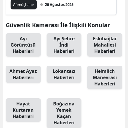
Gümüşhane
26 Ağustos 2025
Mersin
İstanbul
Güvenlik Kamerası İle İlişkili Konular
İzmir
Ayı
Ayı Şehre
Eskibağlar
Kars
Görüntüsü
İndi
Mahallesi
Haberleri
Haberleri
Haberleri
Kastamonu
Kayseri
Ahmet Ayaz
Lokantacı
Heimlich
Haberleri
Haberleri
Manevrası
Kırklareli
Haberleri
Kırşehir
Kocaeli
Hayat
Boğazına
Kurtaran
Yemek
Konya
Haberleri
Kaçan
Haberleri
Kütahya