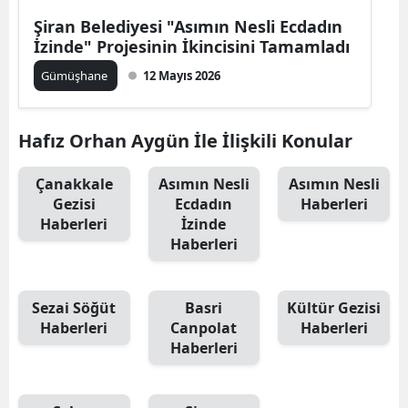
Edirne
Şiran Belediyesi "Asımın Nesli Ecdadın
İzinde" Projesinin İkincisini Tamamladı
Elazığ
Gümüşhane
12 Mayıs 2026
Erzincan
Erzurum
Hafız Orhan Aygün İle İlişkili Konular
Eskişehir
Çanakkale
Asımın Nesli
Asımın Nesli
Gezisi
Ecdadın
Haberleri
Gaziantep
Haberleri
İzinde
Haberleri
Giresun
Gümüşhane
Sezai Söğüt
Basri
Kültür Gezisi
Hakkari
Haberleri
Canpolat
Haberleri
Haberleri
Hatay
Isparta