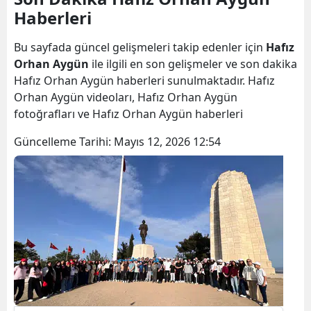
Haberleri
Bilecik
Bingöl
Bu sayfada güncel gelişmeleri takip edenler için
Hafız
Orhan Aygün
ile ilgili en son gelişmeler ve son dakika
Bitlis
Hafız Orhan Aygün haberleri sunulmaktadır. Hafız
Orhan Aygün videoları, Hafız Orhan Aygün
Bolu
fotoğrafları ve Hafız Orhan Aygün haberleri
Burdur
Güncelleme Tarihi:
Mayıs 12, 2026 12:54
Bursa
Çanakkale
Çankırı
Çorum
Denizli
Diyarbakır