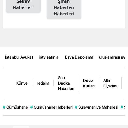
Şekav
Şiran
Haberleri
Haberleri
Mersin
Haberleri
İstanbul
İzmir
Kars
Kastamonu
İstanbul Avukat
iptv satın al
Eşya Depolama
uluslararası ev
Kayseri
Son
Kırklareli
Döviz
Altın
K
Künye
İletişim
Dakika
Kurları
Fiyatları
F
Haberleri
Kırşehir
Kocaeli
#
Gümüşhane
#
Gümüşhane Haberleri
#
Süleymaniye Mahallesi
#
Şi
Konya
Kütahya