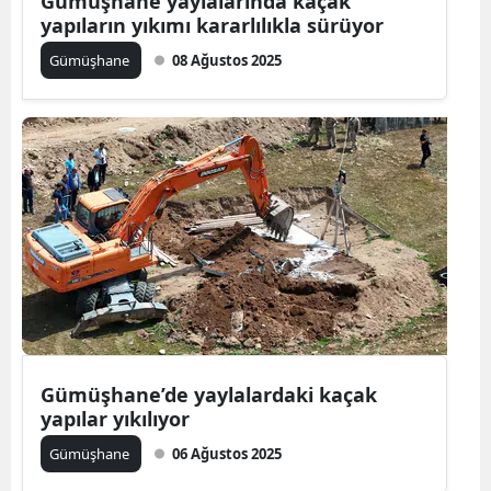
Gümüşhane yaylalarında kaçak
yapıların yıkımı kararlılıkla sürüyor
Edirne
Gümüşhane
08 Ağustos 2025
Elazığ
Erzincan
Erzurum
Eskişehir
Gaziantep
Giresun
Gümüşhane
Hakkari
Gümüşhane’de yaylalardaki kaçak
yapılar yıkılıyor
Hatay
Gümüşhane
06 Ağustos 2025
Isparta