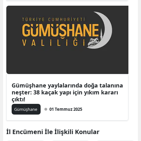
Mersin
İstanbul
İzmir
Kars
Kastamonu
Kayseri
Gümüşhane yaylalarında doğa talanına
Kırklareli
neşter: 38 kaçak yapı için yıkım kararı
çıktı!
Kırşehir
Gümüşhane
01 Temmuz 2025
Kocaeli
Konya
İl Encümeni İle İlişkili Konular
Kütahya