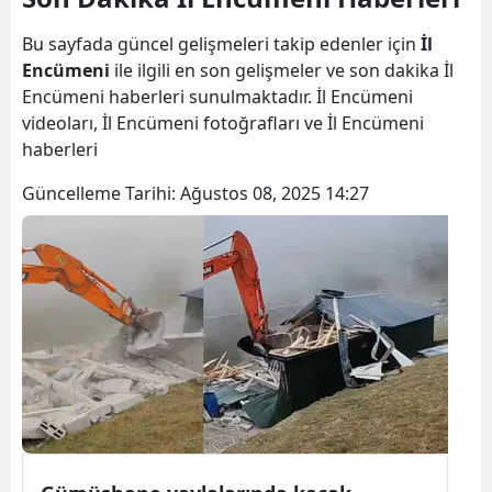
Bilecik
Bu sayfada güncel gelişmeleri takip edenler için
İl
Bingöl
Encümeni
ile ilgili en son gelişmeler ve son dakika İl
Encümeni haberleri sunulmaktadır. İl Encümeni
Bitlis
videoları, İl Encümeni fotoğrafları ve İl Encümeni
haberleri
Bolu
Güncelleme Tarihi:
Ağustos 08, 2025 14:27
Burdur
Bursa
Çanakkale
Çankırı
Çorum
Denizli
Diyarbakır