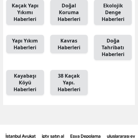
Kaçak Yapı
Doğal
Ekolojik
Malatya
Yıkımı
Koruma
Denge
Haberleri
Haberleri
Haberleri
Manisa
Kahramanmaraş
Yapı Yıkım
Kavras
Doğa
Haberleri
Haberleri
Tahribatı
Mardin
Haberleri
Muğla
Muş
Kayabaşı
38 Kaçak
Köyü
Yapı.
Nevşehir
Haberleri
Haberleri
Niğde
Ordu
Rize
Sakarya
İstanbul Avukat
iptv satın al
Eşya Depolama
uluslararası ev