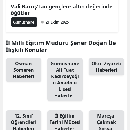
Vali Baruş'tan gençlere altın değerinde
Mersin
öğütler
İstanbul
Gümüşhane
21 Ekim 2025
İzmir
İl Milli Eğitim Müdürü Şener Doğan İle
Kars
İlişkili Konular
Kastamonu
Osman
Gümüşhane
Okul Ziyareti
Kayseri
Someren
Ali Fuat
Haberleri
Haberleri
Kadirbeyoğl
Kırklareli
u Anadolu
Lisesi
Kırşehir
Haberleri
Kocaeli
Konya
12. Sınıf
İl Eğitim
Mareşal
Öğrencileri
Tarihi Müzesi
Çakmak
Kütahya
Haberleri
Haberleri
Sosyal