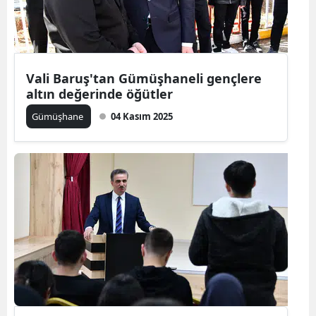
Edirne
Elazığ
Erzincan
Vali Baruş'tan Gümüşhaneli gençlere
altın değerinde öğütler
Erzurum
Gümüşhane
04 Kasım 2025
Eskişehir
Gaziantep
Giresun
Gümüşhane
Hakkari
Hatay
Isparta