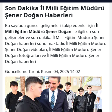
Bilecik
Son Dakika İl Milli Eğitim Müdürü
Şener Doğan Haberleri
Bingöl
Bu sayfada güncel gelişmeleri takip edenler için
İl
Bitlis
Milli Eğitim Müdürü Şener Doğan
ile ilgili en son
Bolu
gelişmeler ve son dakika İl Milli Eğitim Müdürü Şener
Doğan haberleri sunulmaktadır. İl Milli Eğitim Müdürü
Burdur
Şener Doğan videoları, İl Milli Eğitim Müdürü Şener
Doğan fotoğrafları ve İl Milli Eğitim Müdürü Şener
Bursa
Doğan haberleri
Çanakkale
Güncelleme Tarihi:
Kasım 04, 2025 14:02
Çankırı
Çorum
Denizli
Diyarbakır