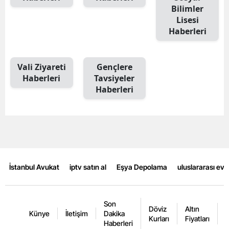
Bilimler
Malatya
Lisesi
Haberleri
Manisa
Kahramanmaraş
Vali Ziyareti
Gençlere
Haberleri
Tavsiyeler
Mardin
Haberleri
Muğla
Muş
Nevşehir
Niğde
İstanbul Avukat
iptv satın al
Eşya Depolama
uluslararası ev
Ordu
Rize
Son
Döviz
Altın
K
Künye
İletişim
Dakika
Kurları
Fiyatları
F
Haberleri
Sakarya