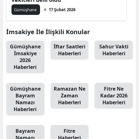
Edirne
Gümüşhane
17 Şubat 2026
Elazığ
İmsakiye İle İlişkili Konular
Erzincan
Erzurum
Gümüşhane
İftar Saatleri
Sahur Vakti
İmsakiye
Haberleri
Haberleri
Eskişehir
2026
Haberleri
Gaziantep
Giresun
Gümüşhane
Ramazan Ne
Fitre Ne
Bayram
Zaman
Kadar 2026
Gümüşhane
Namazı
Haberleri
Haberleri
Haberleri
Hakkari
Hatay
Bayram
Fitre
Isparta
Namazı
Haberleri