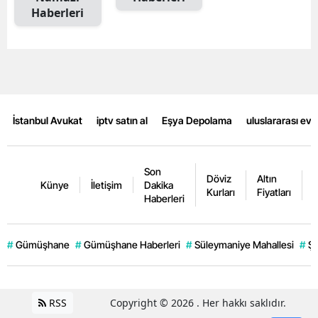
Haberleri
Mersin
İstanbul
İzmir
Kars
İstanbul Avukat
iptv satın al
Eşya Depolama
uluslararası ev
Kastamonu
Kayseri
Son
Döviz
Altın
K
Künye
İletişim
Dakika
Kurları
Fiyatları
F
Kırklareli
Haberleri
Kırşehir
#
Gümüşhane
#
Gümüşhane Haberleri
#
Süleymaniye Mahallesi
#
Şi
Kocaeli
Konya
RSS
Copyright © 2026 . Her hakkı saklıdır.
Kütahya