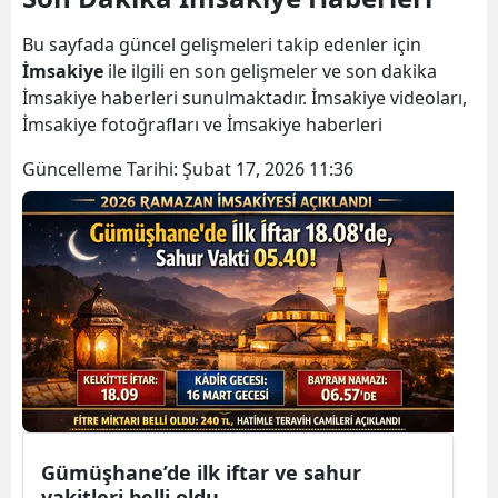
Bilecik
Bu sayfada güncel gelişmeleri takip edenler için
Bingöl
İmsakiye
ile ilgili en son gelişmeler ve son dakika
İmsakiye haberleri sunulmaktadır. İmsakiye videoları,
Bitlis
İmsakiye fotoğrafları ve İmsakiye haberleri
Bolu
Güncelleme Tarihi:
Şubat 17, 2026 11:36
Burdur
Bursa
Çanakkale
Çankırı
Çorum
Denizli
Gümüşhane’de ilk iftar ve sahur
Diyarbakır
vakitleri belli oldu