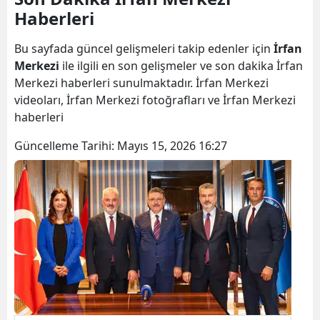
Haberleri
Bilecik
Bingöl
Bu sayfada güncel gelişmeleri takip edenler için
İrfan
Merkezi
ile ilgili en son gelişmeler ve son dakika İrfan
Bitlis
Merkezi haberleri sunulmaktadır. İrfan Merkezi
videoları, İrfan Merkezi fotoğrafları ve İrfan Merkezi
Bolu
haberleri
Burdur
Güncelleme Tarihi:
Mayıs 15, 2026 16:27
Bursa
Çanakkale
Çankırı
Çorum
Denizli
Diyarbakır