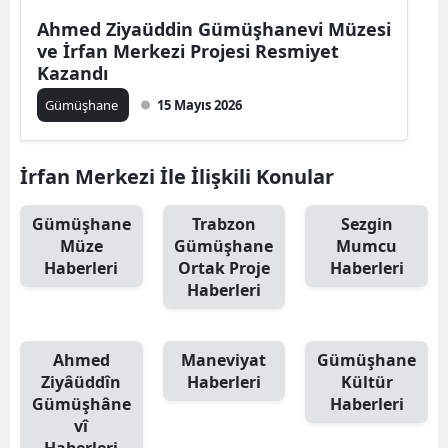
Edirne
Ahmed Ziyaüddin Gümüşhanevi Müzesi
ve İrfan Merkezi Projesi Resmiyet
Elazığ
Kazandı
Gümüşhane
15 Mayıs 2026
Erzincan
Erzurum
İrfan Merkezi İle İlişkili Konular
Eskişehir
Gümüşhane
Trabzon
Sezgin
Gaziantep
Müze
Gümüşhane
Mumcu
Haberleri
Ortak Proje
Haberleri
Giresun
Haberleri
Gümüşhane
Hakkari
Ahmed
Maneviyat
Gümüşhane
Ziyâüddîn
Haberleri
Kültür
Hatay
Gümüşhâne
Haberleri
vî
Isparta