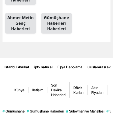
Haberleri
Mersin
İstanbul
Ahmet Metin
Gümüşhane
Genç
Haberleri
İzmir
Haberleri
Haberleri
Kars
Kastamonu
Kayseri
İstanbul Avukat
iptv satın al
Eşya Depolama
uluslararası ev
Kırklareli
Kırşehir
Son
Döviz
Altın
K
Kocaeli
Künye
İletişim
Dakika
Kurları
Fiyatları
F
Haberleri
Konya
Kütahya
#
Gümüşhane
#
Gümüşhane Haberleri
#
Süleymaniye Mahallesi
#
Şi