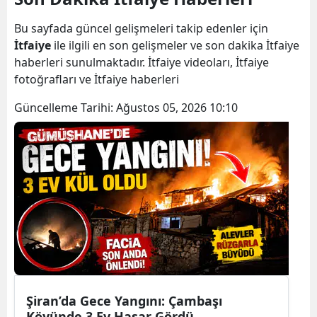
Bilecik
Bu sayfada güncel gelişmeleri takip edenler için
Bingöl
İtfaiye
ile ilgili en son gelişmeler ve son dakika İtfaiye
haberleri sunulmaktadır. İtfaiye videoları, İtfaiye
Bitlis
fotoğrafları ve İtfaiye haberleri
Bolu
Güncelleme Tarihi:
Ağustos 05, 2026 10:10
Burdur
Bursa
Çanakkale
Çankırı
Çorum
Denizli
Şiran’da Gece Yangını: Çambaşı
Diyarbakır
Köyünde 3 Ev Hasar Gördü