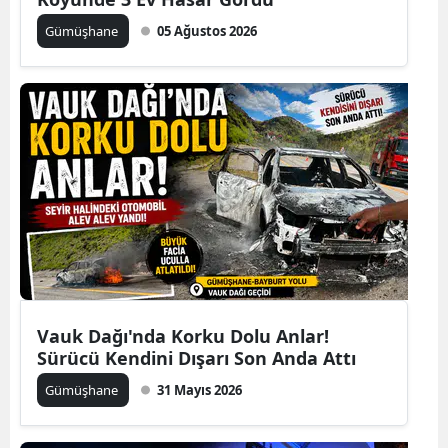
Edirne
Gümüşhane
05 Ağustos 2026
Elazığ
Erzincan
Erzurum
Eskişehir
Gaziantep
Giresun
Gümüşhane
Vauk Dağı'nda Korku Dolu Anlar!
Hakkari
Sürücü Kendini Dışarı Son Anda Attı
Gümüşhane
31 Mayıs 2026
Hatay
Isparta