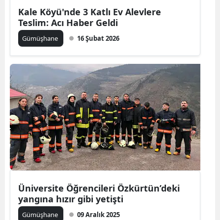
Kale Köyü'nde 3 Katlı Ev Alevlere
Yozgat
Teslim: Acı Haber Geldi
Zonguldak
Gümüşhane
16 Şubat 2026
Aksaray
Bayburt
Karaman
Kırıkkale
Batman
Şırnak
Bartın
Üniversite Öğrencileri Özkürtün’deki
yangına hızır gibi yetişti
Ardahan
Gümüşhane
09 Aralık 2025
Iğdır