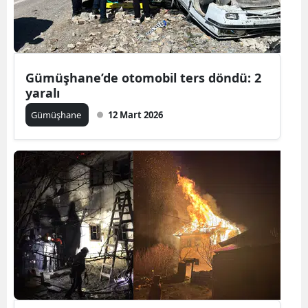
Samsun
Siirt
Gümüşhane’de otomobil ters döndü: 2
Sinop
yaralı
Sivas
Gümüşhane
12 Mart 2026
Tekirdağ
Tokat
Trabzon
Tunceli
Şanlıurfa
Uşak
Van