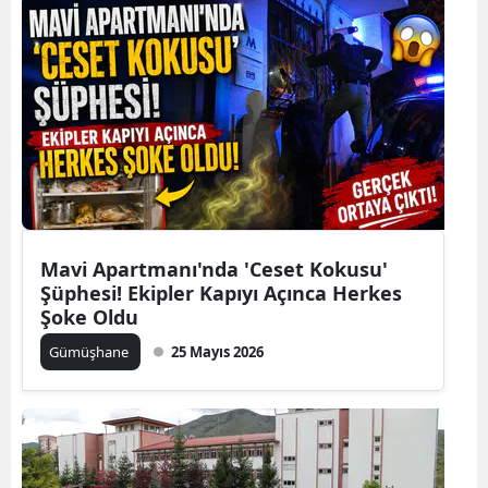
Mersin
İstanbul
İzmir
Kars
Kastamonu
Kayseri
Mavi Apartmanı'nda 'Ceset Kokusu'
Şüphesi! Ekipler Kapıyı Açınca Herkes
Kırklareli
Şoke Oldu
Kırşehir
Gümüşhane
25 Mayıs 2026
Kocaeli
Konya
Kütahya