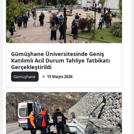
Malatya
Manisa
Kahramanmaraş
Mardin
Gümüşhane Üniversitesinde Geniş
Muğla
Katılımlı Acil Durum Tahliye Tatbikatı
Gerçekleştirildi
Muş
Gümüşhane
15 Mayıs 2026
Nevşehir
Niğde
Ordu
Rize
Sakarya