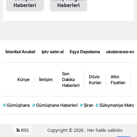
Haberleri
Haberleri
İstanbul Avukat
iptv satın al
Eşya Depolama
uluslararası ev
Son
Döviz
Altın
K
Künye
İletişim
Dakika
Kurları
Fiyatları
F
Haberleri
#
Gümüşhane
#
Gümüşhane Haberleri
#
Şiran
#
Süleymaniye Mahall
RSS
Copyright © 2026 . Her hakkı saklıdır.