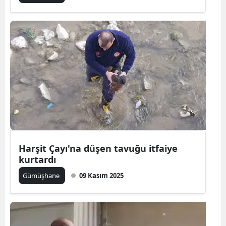
Yalova
Karabük
Kilis
Osmaniye
Düzce
Harşit Çayı'na düşen tavuğu itfaiye
kurtardı
Gümüşhane
09 Kasım 2025