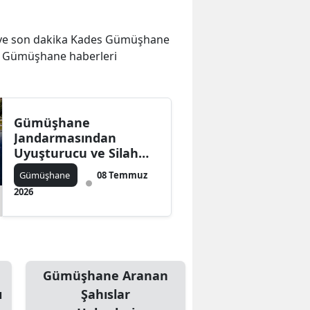
er ve son dakika Kades Gümüşhane
es Gümüşhane haberleri
Gümüşhane
Jandarmasından
Uyuşturucu ve Silah
Kaçakçılarına Darbe
Gümüşhane
08 Temmuz
2026
Gümüşhane Aranan
ı
Şahıslar