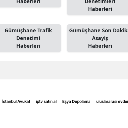
Haberleri
Denetimleri
Edirne
Haberleri
Elazığ
Gümüşhane Trafik
Gümüşhane Son Dakik
Erzincan
Denetimi
Asayiş
Erzurum
Haberleri
Haberleri
Eskişehir
Gaziantep
Giresun
Gümüşhane
Hakkari
İstanbul Avukat
iptv satın al
Eşya Depolama
uluslararası evde
Hatay
Isparta