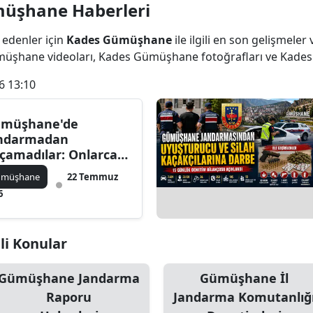
müşhane Haberleri
Bilecik
 edenler için
Kades Gümüşhane
ile ilgili en son gelişmel
Bingöl
ümüşhane videoları, Kades Gümüşhane fotoğrafları ve Kad
Bitlis
6 13:10
Bolu
müşhane'de
Burdur
ndarmadan
çamadılar: Onlarca
Bursa
anan Şahıs
ümüşhane
22 Temmuz
kalandı!
Çanakkale
6
Çankırı
li Konular
Çorum
Denizli
Gümüşhane Jandarma
Gümüşhane İl
Raporu
Jandarma Komutanlığ
Diyarbakır