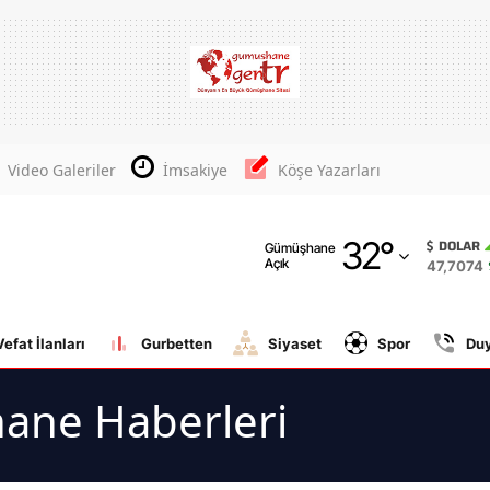
Adana
Adıyaman
Afyonkarahisar
Video Galeriler
İmsakiye
Köşe Yazarları
Ağrı
32
°
Amasya
DOLAR
Gümüşhane
Açık
47,7074
Ankara
Antalya
Vefat İlanları
Gurbetten
Siyaset
Spor
Du
Artvin
ane Haberleri
Aydın
Balıkesir