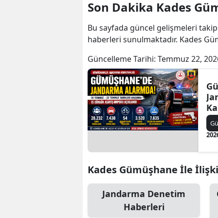
Son Dakika Kades Gü
Bu sayfada güncel gelişmeleri takip
haberleri sunulmaktadır. Kades G
Güncelleme Tarihi:
Temmuz 22, 202
Gü
Ja
Ka
Ar
G
Ya
202
Kades Gümüşhane İle İlişki
Jandarma Denetim
Haberleri