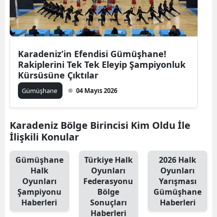
Edirne
Elazığ
Erzincan
Karadeniz’in Efendisi Gümüşhane!
Rakiplerini Tek Tek Eleyip Şampiyonluk
Erzurum
Kürsüsüne Çıktılar
Gümüşhane
04 Mayıs 2026
Eskişehir
Gaziantep
Karadeniz Bölge Birincisi Kim Oldu İle
Giresun
İlişkili Konular
Gümüşhane
Gümüşhane
Türkiye Halk
2026 Halk
Halk
Oyunları
Oyunları
Hakkari
Oyunları
Federasyonu
Yarışması
Hatay
Şampiyonu
Bölge
Gümüşhane
Haberleri
Sonuçları
Haberleri
Isparta
Haberleri