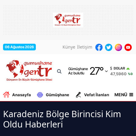
Adana
Adıyaman
Afyonkarahisar
Künye
İletişim
06 Ağustos 2026
Ağrı
27
°
Amasya
DOLAR
Gümüşhane
Az bulutlu
47,5960
%0.0
Ankara
Antalya
MENÜ
Anasayfa
Gümüşhane
Vefat İlanları
Gurbe
Artvin
Karadeniz Bölge Birincisi Kim
Aydın
Oldu Haberleri
Balıkesir