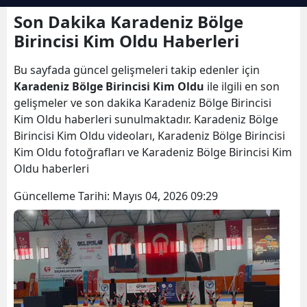
Bilecik
Son Dakika Karadeniz Bölge
Birincisi Kim Oldu Haberleri
Bingöl
Bu sayfada güncel gelişmeleri takip edenler için
Bitlis
Karadeniz Bölge Birincisi Kim Oldu
ile ilgili en son
Bolu
gelişmeler ve son dakika Karadeniz Bölge Birincisi
Kim Oldu haberleri sunulmaktadır. Karadeniz Bölge
Burdur
Birincisi Kim Oldu videoları, Karadeniz Bölge Birincisi
Kim Oldu fotoğrafları ve Karadeniz Bölge Birincisi Kim
Bursa
Oldu haberleri
Çanakkale
Güncelleme Tarihi:
Mayıs 04, 2026 09:29
Çankırı
Çorum
Denizli
Diyarbakır