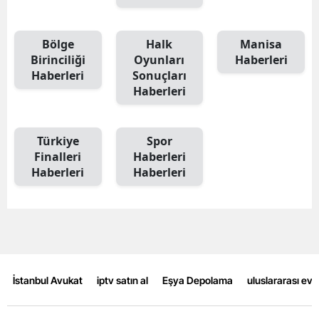
Mersin
Bölge
Halk
Manisa
İstanbul
Birinciliği
Oyunları
Haberleri
Haberleri
Sonuçları
İzmir
Haberleri
Kars
Kastamonu
Türkiye
Spor
Finalleri
Haberleri
Kayseri
Haberleri
Haberleri
Kırklareli
Kırşehir
Kocaeli
İstanbul Avukat
iptv satın al
Eşya Depolama
uluslararası ev
Konya
Kütahya